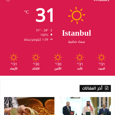
31
℃
Istanbul
31º - 28º
100%
1.09 كيلومتر/ساعة
سماء صافية
31
30
30
31
31
℃
℃
℃
℃
℃
السبت
الأحد
الأثنين
الثلاثاء
الأربعاء
أخر المقالات