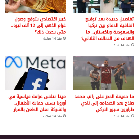
تفاصيل جديدة بعد توقيع
خبير اقتصادي يتوقع وصول
اتفاقية الدفاع بين تركيا
غرام الذهب إلى 12 ألف ليرة..
والسعودية وباكستان.. ما
متى يحدث ذلك؟
الهدف من التحالف الثلاثي؟
منذ 14 ساعة
منذ 14 ساعة
ما حقيقة الحجز على راتب محمد
ميتا تتلقى غرامة قياسية في
صلاح بعد انضمامه إلى نادي
أوروبا بسبب حماية الأطفال..
طرابزون سبور التركي
والشركة تعلن الطعن بالقرار
منذ 14 ساعة
منذ 14 ساعة