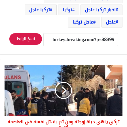
اخبار تركيا عاجل
تركيا
تركيا عاجل
عاجل
عاجل تركيا
نسخ الرابط
تركي
ينهي
حياة
زوجته
ومن
ثم
يقـ.تل
نفسه
في
تركي ينهي حياة زوجته ومن ثم يقـ.تل نفسه في العاصمة
العاصمة