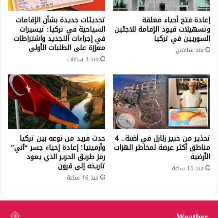
إعادة فتح أحياء مغلقة
تحديثات جديدة بشأن الإقامات
وتسهيلات قيود الإقامة للاجئين
السياحية في تركيا: تيسيرات
السوريين في تركيا
في إجراءات التجديد واشتراطات
معززة على الطلبات الأولى
منذ ساعتين
منذ 3 ساعات
تحذير من خبير زلازل في أضنة.. 4
حدث فريد من نوعه بين تركيا
مناطق أكثر عرضة لمخاطر الهزات
وأرمينيا! إعادة إحياء جسر “آني”
الأرضية
رمز طريق الحرير الذي يعود
تاريخه إلى قرون
منذ 15 ساعة
منذ 16 ساعة
Weather