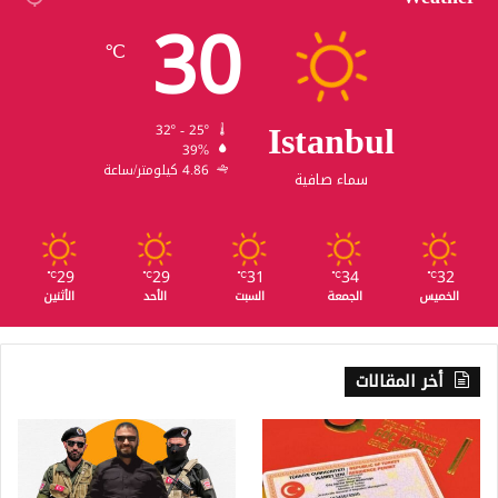
30
℃
Istanbul
32º - 25º
39%
4.86 كيلومتر/ساعة
سماء صافية
29
29
31
34
32
℃
℃
℃
℃
℃
الخميس
الجمعة
السبت
الأحد
الأثنين
أخر المقالات