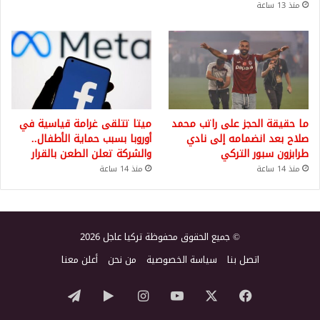
منذ 13 ساعة
ما حقيقة الحجز على راتب محمد
ميتا تتلقى غرامة قياسية في
صلاح بعد انضمامه إلى نادي
أوروبا بسبب حماية الأطفال..
طرابزون سبور التركي
والشركة تعلن الطعن بالقرار
منذ 14 ساعة
منذ 14 ساعة
© جميع الحقوق محفوظة تركيا عاجل 2026
اتصل بنا
سياسة الخصوصية
من نحن
أعلن معنا
‫X
فيسبوك
‫YouTube
انستقرام
‏Google
تيلقرام