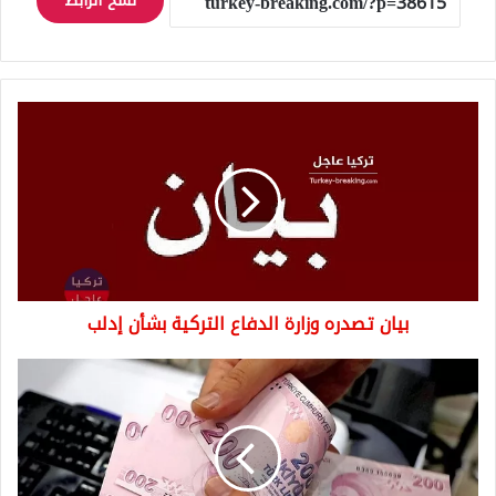
نسخ الرابط
بيان
تصدره
وزارة
الدفاع
التركية
بشأن
إدلب
بيان تصدره وزارة الدفاع التركية بشأن إدلب
سعر
صرف
الليرة
التركية
مقابل
الدولار