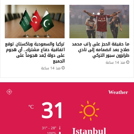
ما حقيقة الحجز على راتب محمد
تركيا والسعودية وباكستان توقع
صلاح بعد انضمامه إلى نادي
اتفاقية دفاع مشترك.. أي هجوم
طرابزون سبور التركي
على دولة يُعد هجوماً على
الجميع
منذ 14 ساعة
منذ 14 ساعة
Weather
31
℃
Istanbul
31º - 28º
100%