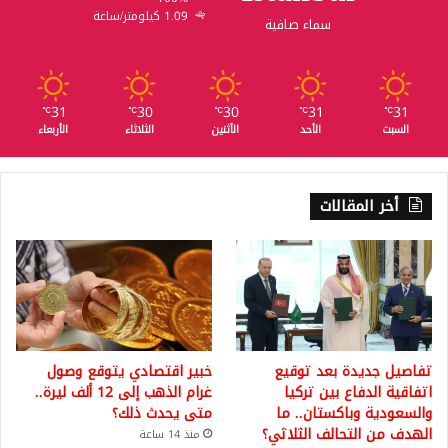
1.09 كيلومتر/ساعة
سماء صافية
31
30
30
31
31
℃
℃
℃
℃
℃
السبت
الأحد
الأثنين
الثلاثاء
الأربعاء
أخر المقالات
تفاصيل جديدة بعد توقيع
خبير اقتصادي يتوقع وصول
اتفاقية الدفاع بين تركيا
غرام الذهب إلى 12 ألف ليرة..
والسعودية وباكستان.. ما
متى يحدث ذلك؟
الهدف من التحالف الثلاثي؟
منذ 14 ساعة