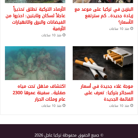
البنزين في تركيا على موعد مع
الأرصاد التركية تطلق تحذيراً
زيادة جديدة.. كم سترتفع
عاجلاً لسكان ولايتين: احذروا من
الأسعار؟
الفيضانات والبرق والانهيارات
الأرضية
منذ 10 ساعات
منذ 10 ساعات
موجة غلاء جديدة في أسعار
اكتشاف مذهل تحت مياه
السجائر بتركيا: تعرف على
صقلية.. سفينة عمرها 2300
القائمة الجديدة
عام ومئات الجرار
منذ 10 ساعات
منذ 10 ساعات
© جميع الحقوق محفوظة تركيا عاجل 2026