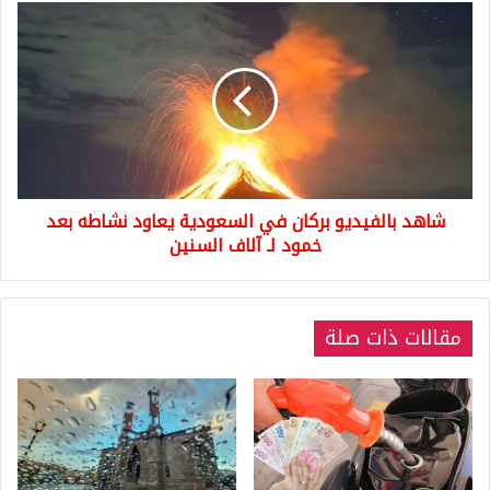
شاهد
بالفيديو
بركان
في
السعودية
يعاود
نشاطه
بعد
خمود
شاهد بالفيديو بركان في السعودية يعاود نشاطه بعد
لـ
آلاف
خمود لـ آلاف السنين
السنين
مقالات ذات صلة