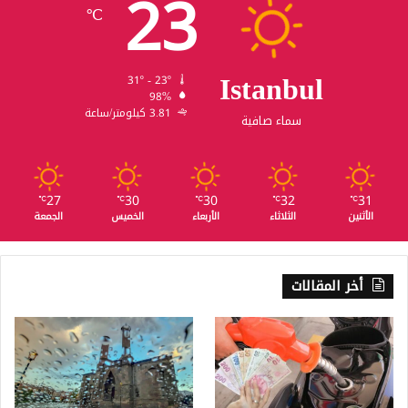
23
℃
Istanbul
31º - 23º
98%
3.81 كيلومتر/ساعة
سماء صافية
27
30
30
32
31
℃
℃
℃
℃
℃
الأثنين
الثلاثاء
الأربعاء
الخميس
الجمعة
أخر المقالات