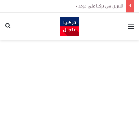
البنزين في تركيا على موعد مع زيادة جديدة.. كم سترتفع الأسعار؟
القائمة
اكت