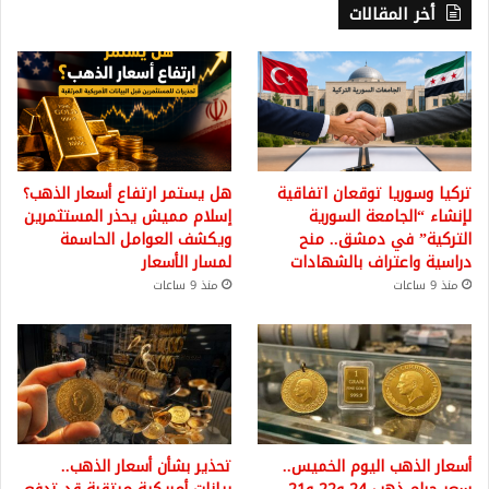
أخر المقالات
تركيا وسوريا توقعان اتفاقية
هل يستمر ارتفاع أسعار الذهب؟
لإنشاء “الجامعة السورية
إسلام مميش يحذر المستثمرين
التركية” في دمشق.. منح
ويكشف العوامل الحاسمة
دراسية واعتراف بالشهادات
لمسار الأسعار
منذ 9 ساعات
منذ 9 ساعات
أسعار الذهب اليوم الخميس..
تحذير بشأن أسعار الذهب..