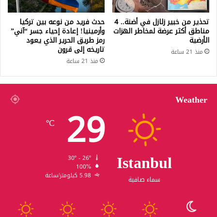
تحذير من خبير زلازل في أضنة.. 4
حدث فريد من نوعه بين تركيا
مناطق أكثر عرضة لمخاطر الهزات
وأرمينيا! إعادة إحياء جسر “آني”
الأرضية
رمز طريق الحرير الذي يعود
تاريخه إلى قرون
منذ 21 ساعة
منذ 21 ساعة
Weather
29
℃
Istanbul
30º - 26º
100%
5.98 كيلومتر/ساعة
سماء صافية