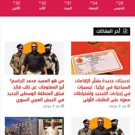
30
30
31
34
28
℃
℃
℃
℃
℃
الخميس
الجمعة
السبت
الأحد
الأثنين
أخر المقالات
تحديثات جديدة بشأن الإقامات
من هو العميد محمد الجاسم؟
السياحية في تركيا: تيسيرات
أبرز المعلومات عن نائب قائد
في إجراءات التجديد واشتراطات
فيلق المنطقة الوسطى الجديد
معززة على الطلبات الأولى
في الجيش العربي السوري
منذ 8 ساعات
منذ 9 ساعات