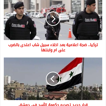
ضجة
اعلامية
بعد
اخلاء
سبيل
شاب
اعتدى
بالضرب
تركيا.. ضجة اعلامية بعد اخلاء سبيل شاب اعتدى بالضرب
على
ام
على ام وابنتها
وابنتها
قرار
جديد
تصدره
حكومة
الأسد
في
دمشق
قرار جديد تصدره حكومة الأسد في دمشق