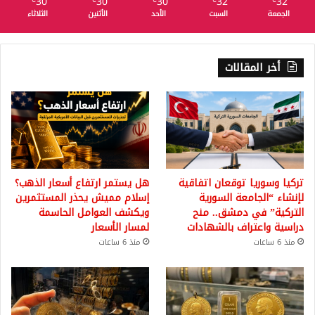
30
30
30
32
32
℃
℃
℃
℃
℃
الجمعة
السبت
الأحد
الأثنين
الثلاثاء
أخر المقالات
تركيا وسوريا توقعان اتفاقية
هل يستمر ارتفاع أسعار الذهب؟
لإنشاء “الجامعة السورية
إسلام مميش يحذر المستثمرين
التركية” في دمشق.. منح
ويكشف العوامل الحاسمة
دراسية واعتراف بالشهادات
لمسار الأسعار
منذ 6 ساعات
منذ 6 ساعات