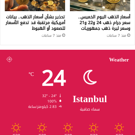
أسعار الذهب اليوم الخميس..
تحذير بشأن أسعار الذهب.. بيانات
سعر جرام ذهب 24 و22 و21
أمريكية مرتقبة قد تدفع الأسعار
وسعر ليرة ذهب جمهوريات
للصعود أو الهبوط
منذ 7 ساعات
منذ 7 ساعات
Weather
24
℃
Istanbul
32º - 24º
100%
2.83 كيلومتر/ساعة
سماء صافية