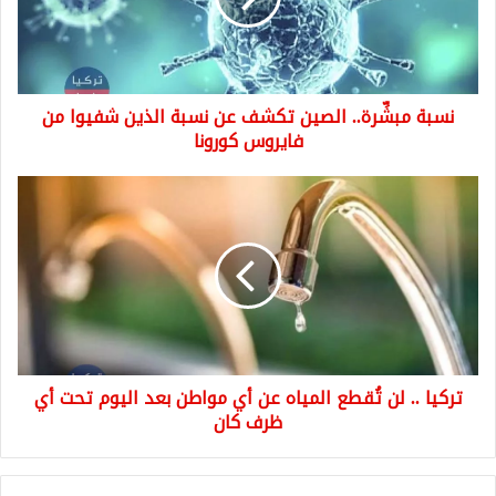
نسبة
الذين
شفيوا
من
نسبة مبشِّرة.. الصين تكشف عن نسبة الذين شفيوا من
فايروس
كورونا
فايروس كورونا
تركيا
..
لن
تُقطع
المياه
عن
أي
مواطن
بعد
تركيا .. لن تُقطع المياه عن أي مواطن بعد اليوم تحت أي
اليوم
تحت
ظرف كان
أي
ظرف
كان