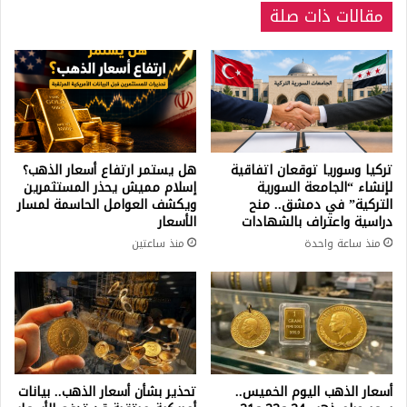
مقالات ذات صلة
تركيا وسوريا توقعان اتفاقية
هل يستمر ارتفاع أسعار الذهب؟
لإنشاء “الجامعة السورية
إسلام مميش يحذر المستثمرين
التركية” في دمشق.. منح
ويكشف العوامل الحاسمة لمسار
دراسية واعتراف بالشهادات
الأسعار
منذ ساعة واحدة
منذ ساعتين
أسعار الذهب اليوم الخميس..
تحذير بشأن أسعار الذهب.. بيانات