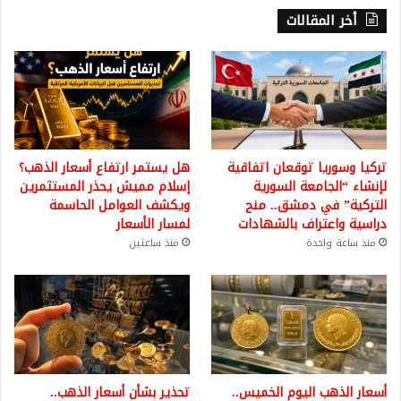
أخر المقالات
تركيا وسوريا توقعان اتفاقية
هل يستمر ارتفاع أسعار الذهب؟
لإنشاء “الجامعة السورية
إسلام مميش يحذر المستثمرين
التركية” في دمشق.. منح
ويكشف العوامل الحاسمة
دراسية واعتراف بالشهادات
لمسار الأسعار
منذ ساعة واحدة
منذ ساعتين
أسعار الذهب اليوم الخميس..
تحذير بشأن أسعار الذهب..