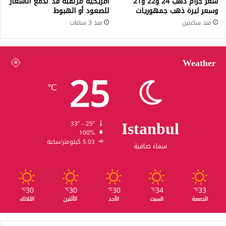
سعر جرام ذهب 24 و22 و21
أمريكية مرتقبة قد تدفع الأسعار
وسعر ليرة ذهب جمهوريات
للصعود أو الهبوط
منذ ساعتين
منذ 3 ساعات
Weather
25
℃
Istanbul
33º - 25º
100%
5.03 كيلومتر/ساعة
سماء صافية
30
30
30
34
33
℃
℃
℃
℃
℃
الجمعة
السبت
الأحد
الأثنين
الثلاثاء