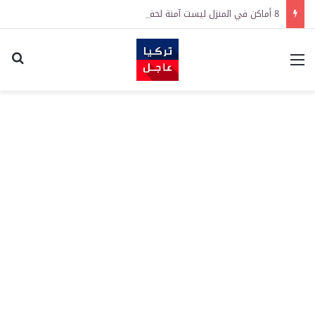
8 أماكن في المنزل ليست آمنة لحفظ النقود
القائمة
اكت