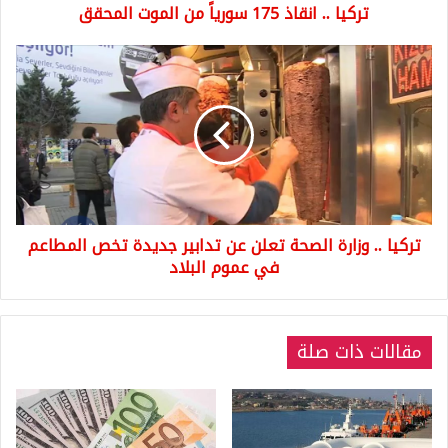
تركيا .. انقاذ 175 سورياً من الموت المحقق
تركيا
..
وزارة
الصحة
تعلن
عن
تدابير
جديدة
تخص
تركيا .. وزارة الصحة تعلن عن تدابير جديدة تخص المطاعم
المطاعم
في
في عموم البلاد
عموم
البلاد
مقالات ذات صلة