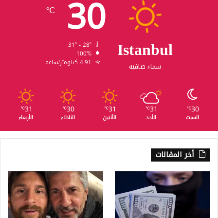
30
℃
Istanbul
31º - 28º
100%
4.91 كيلومتر/ساعة
سماء صافية
31
30
31
31
30
℃
℃
℃
℃
℃
السبت
الأحد
الأثنين
الثلاثاء
الأربعاء
أخر المقالات