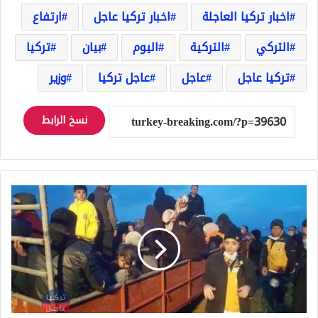
اخبار تركيا العاجلة
اخبار تركيا عاجل
ارتفاع
التركي
التركية
اليوم
بيان
تركيا
تركيا عاجل
عاجل
عاجل تركيا
وزير
نسخ الرابط
تركيا
..
انقاذ
175
سورياً
من
الموت
المحقق