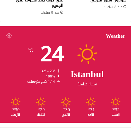
طرابزون سبور التركي
على دولة يُعد هجوماً على
الجميع
منذ 8 ساعات
منذ 9 ساعات
Weather
24
℃
Istanbul
32º - 23º
100%
1.14 كيلومتر/ساعة
سماء صافية
30
29
30
31
32
℃
℃
℃
℃
℃
السبت
الأحد
الأثنين
الثلاثاء
الأربعاء