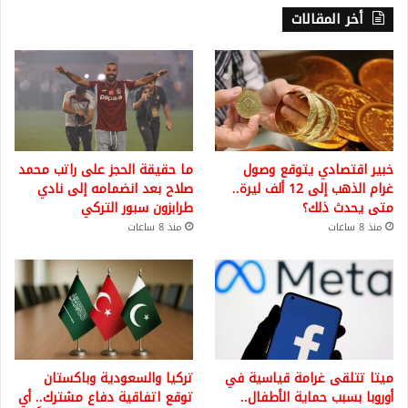
أخر المقالات
خبير اقتصادي يتوقع وصول
ما حقيقة الحجز على راتب محمد
غرام الذهب إلى 12 ألف ليرة..
صلاح بعد انضمامه إلى نادي
متى يحدث ذلك؟
طرابزون سبور التركي
منذ 8 ساعات
منذ 8 ساعات
ميتا تتلقى غرامة قياسية في
تركيا والسعودية وباكستان
أوروبا بسبب حماية الأطفال..
توقع اتفاقية دفاع مشترك.. أي