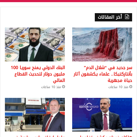
أخر المقالات
سر جديد في “شلال الدم”
البنك الدولي يمنح سوريا 100
بأنتاركتيكا.. علماء يكشفون آثار
مليون دولار لتحديث القطاع
حياة مجهرية
المالي
منذ 10 ساعات
منذ 10 ساعات