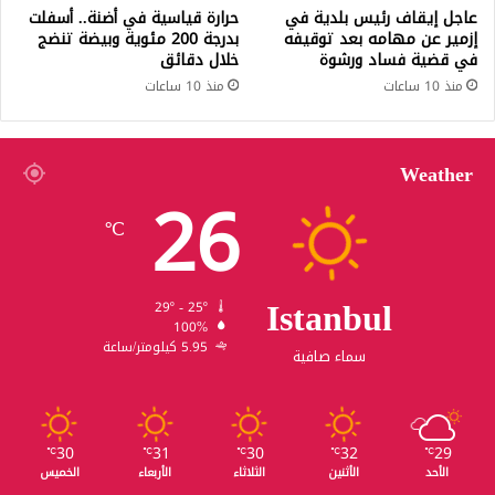
عاجل إيقاف رئيس بلدية في
حرارة قياسية في أضنة.. أسفلت
إزمير عن مهامه بعد توقيفه
بدرجة 200 مئوية وبيضة تنضج
في قضية فساد ورشوة
خلال دقائق
منذ 10 ساعات
منذ 10 ساعات
Weather
26
℃
Istanbul
29º - 25º
100%
5.95 كيلومتر/ساعة
سماء صافية
30
31
30
32
29
℃
℃
℃
℃
℃
الأحد
الأثنين
الثلاثاء
الأربعاء
الخميس