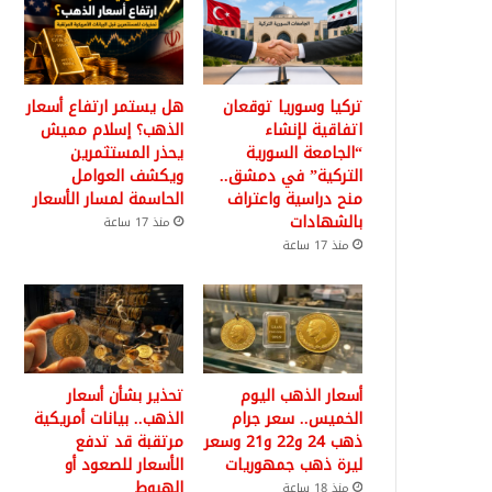
تركيا وسوريا توقعان
هل يستمر ارتفاع أسعار
اتفاقية لإنشاء
الذهب؟ إسلام مميش
“الجامعة السورية
يحذر المستثمرين
التركية” في دمشق..
ويكشف العوامل
منح دراسية واعتراف
الحاسمة لمسار الأسعار
بالشهادات
منذ 17 ساعة
منذ 17 ساعة
أسعار الذهب اليوم
تحذير بشأن أسعار
الخميس.. سعر جرام
الذهب.. بيانات أمريكية
ذهب 24 و22 و21 وسعر
مرتقبة قد تدفع
ليرة ذهب جمهوريات
الأسعار للصعود أو
الهبوط
منذ 18 ساعة