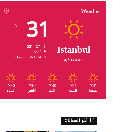
Weather
31
℃
Istanbul
32º - 27º
90%
6.34 كيلومتر/ساعة
سماء صافية
30
30
30
31
31
℃
℃
℃
℃
℃
الجمعة
السبت
الأحد
الأثنين
الثلاثاء
أخر المقالات