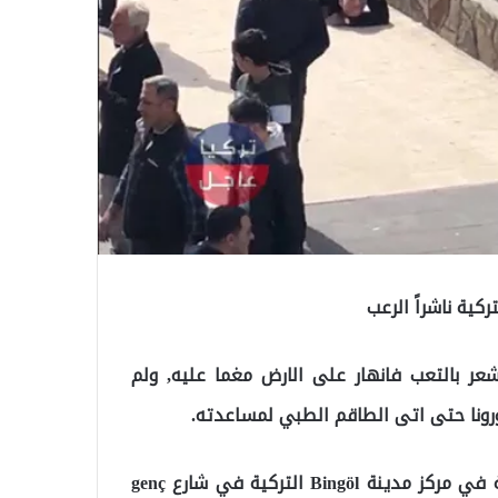
كية ناشراً الرعب
ً شعر بالتعب فانهار على الارض مغما عليه, ولم
رونا حتى اتى الطاقم الطبي لمساعدته.
“, فقد وقعت الجادثة في مركز مدينة Bingöl التركية في شارع genç