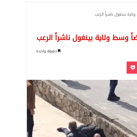
للبحث
اية بينغول ناشراً الرعب
 وسط ولاية بينغول ناشراً الرعب
دقيقة واحدة
‫Pocket
Odnoklassn