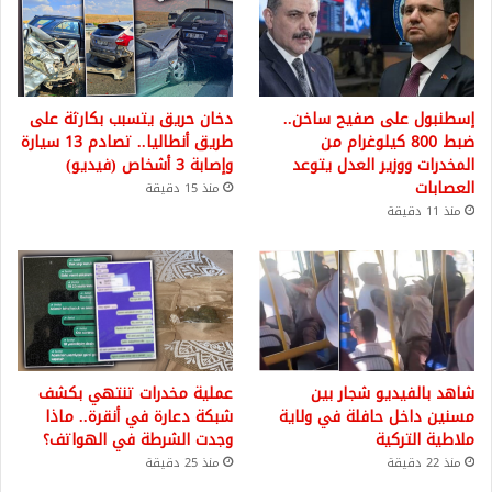
إسطنبول على صفيح ساخن..
دخان حريق يتسبب بكارثة على
ضبط 800 كيلوغرام من
طريق أنطاليا.. تصادم 13 سيارة
المخدرات ووزير العدل يتوعد
وإصابة 3 أشخاص (فيديو)
العصابات
منذ 15 دقيقة
منذ 11 دقيقة
شاهد بالفيديو شجار بين
عملية مخدرات تنتهي بكشف
مسنين داخل حافلة في ولاية
شبكة دعارة في أنقرة.. ماذا
ملاطية التركية
وجدت الشرطة في الهواتف؟
منذ 22 دقيقة
منذ 25 دقيقة