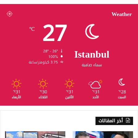
Weather
27
℃
Istanbul
28º - 26º
100%
3.75 كيلومتر/ساعة
سماء صافية
31
30
31
31
28
℃
℃
℃
℃
℃
السبت
الأحد
الأثنين
الثلاثاء
الأربعاء
أخر المقالات