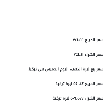
سعر المبيع ٣٤١،٥٩
سعر الشراء ٣٤١،٤١
سعر ربع ليرة الذهب، اليوم الخميس في تركيا.
سعر المبيع ٥٢١،٤٢ ليرة تركية
سعر الشراء ٥٠٩،٥٧٧ ليرة تركية