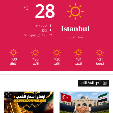
28
℃
Istanbul
31º - 27º
53%
2.79 كيلومتر/ساعة
سماء صافية
30
30
30
31
31
℃
℃
℃
℃
℃
الجمعة
السبت
الأحد
الأثنين
الثلاثاء
أخر المقالات