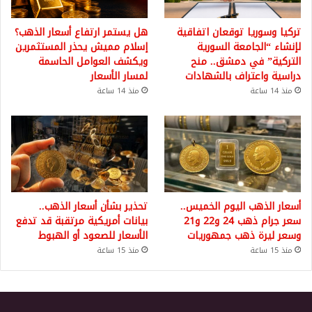
تركيا وسوريا توقعان اتفاقية
هل يستمر ارتفاع أسعار الذهب؟
لإنشاء “الجامعة السورية
إسلام مميش يحذر المستثمرين
التركية” في دمشق.. منح
ويكشف العوامل الحاسمة
دراسية واعتراف بالشهادات
لمسار الأسعار
منذ 14 ساعة
منذ 14 ساعة
أسعار الذهب اليوم الخميس..
تحذير بشأن أسعار الذهب..
سعر جرام ذهب 24 و22 و21
بيانات أمريكية مرتقبة قد تدفع
وسعر ليرة ذهب جمهوريات
الأسعار للصعود أو الهبوط
منذ 15 ساعة
منذ 15 ساعة