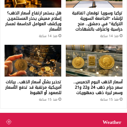
تركيا وسوريا توقعان اتفاقية
هل يستمر ارتفاع أسعار الذهب؟
لإنشاء “الجامعة السورية
إسلام مميش يحذر المستثمرين
التركية” في دمشق.. منح
ويكشف العوامل الحاسمة لمسار
دراسية واعتراف بالشهادات
الأسعار
منذ 14 ساعة
منذ 14 ساعة
أسعار الذهب اليوم الخميس..
تحذير بشأن أسعار الذهب.. بيانات
سعر جرام ذهب 24 و22 و21
أمريكية مرتقبة قد تدفع الأسعار
وسعر ليرة ذهب جمهوريات
للصعود أو الهبوط
منذ 15 ساعة
منذ 15 ساعة
Weather