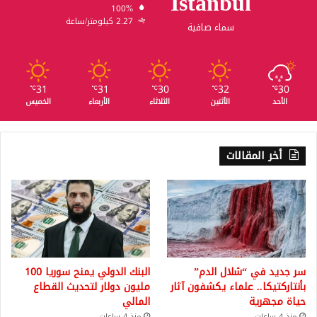
Istanbul
100%
2.27 كيلومتر/ساعة
سماء صافية
31
31
30
32
30
℃
℃
℃
℃
℃
الأحد
الأثنين
الثلاثاء
الأربعاء
الخميس
أخر المقالات
سر جديد في “شلال الدم”
البنك الدولي يمنح سوريا 100
بأنتاركتيكا.. علماء يكشفون آثار
مليون دولار لتحديث القطاع
حياة مجهرية
المالي
منذ 4 ساعات
منذ 4 ساعات