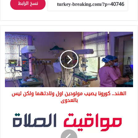
نسخ الرابط
الهند..
كورونا
يصيب
مولودين
اول
ولادتهما
ولكن
ليس
بالعدوى
الهند.. كورونا يصيب مولودين اول ولادتهما ولكن ليس
بالعدوى
أوقات
الصلاة
في
تركيا