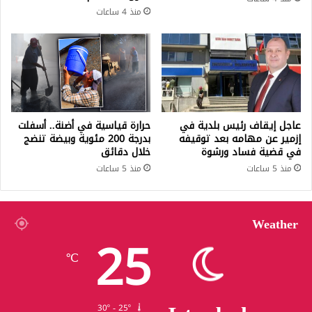
منذ 4 ساعات
عاجل إيقاف رئيس بلدية في
حرارة قياسية في أضنة.. أسفلت
إزمير عن مهامه بعد توقيفه
بدرجة 200 مئوية وبيضة تنضج
في قضية فساد ورشوة
خلال دقائق
منذ 5 ساعات
منذ 5 ساعات
Weather
25
℃
30º - 25º