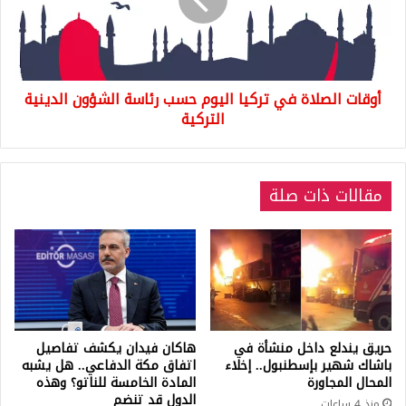
اليوم
حسب
رئاسة
الشؤون
الدينية
أوقات الصلاة في تركيا اليوم حسب رئاسة الشؤون الدينية
التركية
التركية
مقالات ذات صلة
حريق يندلع داخل منشأة في
هاكان فيدان يكشف تفاصيل
باشاك شهير بإسطنبول.. إخلاء
اتفاق مكة الدفاعي.. هل يشبه
المحال المجاورة
المادة الخامسة للناتو؟ وهذه
الدول قد تنضم
منذ 4 ساعات