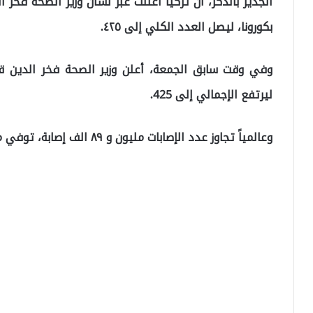
بكورونا، ليصل العدد الكلي إلى ٤٢٥.
ليرتفع الإجمالي إلى 425.
وعالمياً تجاوز عدد الإصابات مليون و ٨٩ الف إصابة، توفي منهم ٥٩ الفاً، فيما تعافى ٢٢٨ الف.