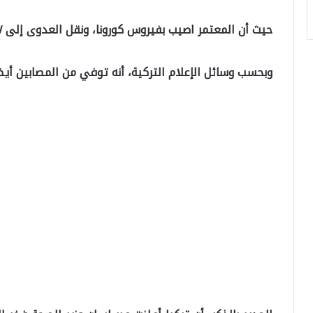
حيث أن المعتمر اصيب بفيروس كورونا، ونقل العدوى إلى ٢٥٧ شخصاً معظمهم من أقربائه ومعارفه.
وبحسب وسائل الإعلام التركية، أنه توفي من المصابين أيضاً ٥ أشخاص ومنهم والد المعتمر وعمه وأخ