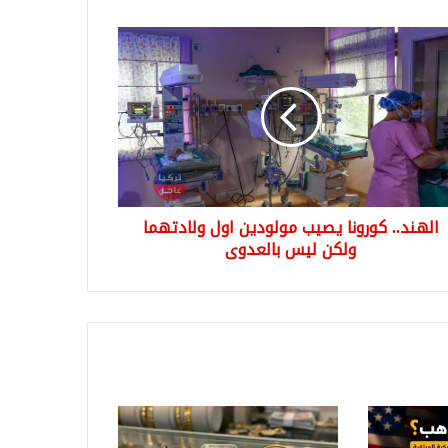
د..
ونا
يب
ودين
دتهما
ن
س
عدوى
الهند.. كورونا يصيب مولودين اول ولادتهما
ولكن ليس بالعدوى