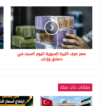
سعر
الهن
صرف
كور
الليرة
يص
السورية
مول
اليوم
اول
السبت
ولا
في
ولك
دمشق
لي
وإدلب
بال
سعر صرف الليرة السورية اليوم السبت في
دمشق وإدلب
مقالات ذات صلة