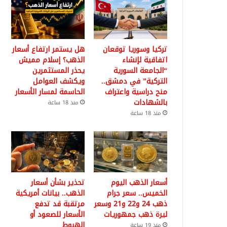
تركيا وسوريا توقعان
هل يستمر ارتفاع أسعار
اتفاقية لإنشاء
الذهب؟ إسلام مميش
“الجامعة السورية
يحذر المستثمرين
التركية” في دمشق..
ويكشف العوامل
منح دراسية واعتراف
الحاسمة لمسار الأسعار
بالشهادات
منذ 18 ساعة
منذ 18 ساعة
أسعار الذهب اليوم
تحذير بشأن أسعار
الخميس.. سعر جرام
الذهب.. بيانات أمريكية
ذهب 24 و22 و21 وسعر
مرتقبة قد تدفع
ليرة ذهب جمهوريات
الأسعار للصعود أو
الهبوط
منذ 19 ساعة