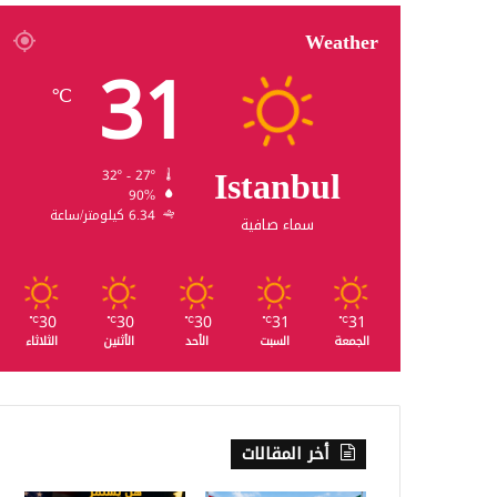
Weather
31
℃
Istanbul
32º - 27º
90%
6.34 كيلومتر/ساعة
سماء صافية
30
30
30
31
31
℃
℃
℃
℃
℃
الجمعة
السبت
الأحد
الأثنين
الثلاثاء
أخر المقالات