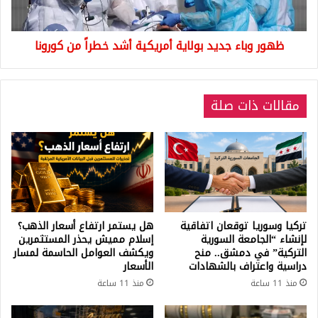
من
كورونا
ظهور وباء جديد بولاية أمريكية أشد خطراً من كورونا
مقالات ذات صلة
تركيا وسوريا توقعان اتفاقية
هل يستمر ارتفاع أسعار الذهب؟
لإنشاء “الجامعة السورية
إسلام مميش يحذر المستثمرين
التركية” في دمشق.. منح
ويكشف العوامل الحاسمة لمسار
دراسية واعتراف بالشهادات
الأسعار
منذ 11 ساعة
منذ 11 ساعة