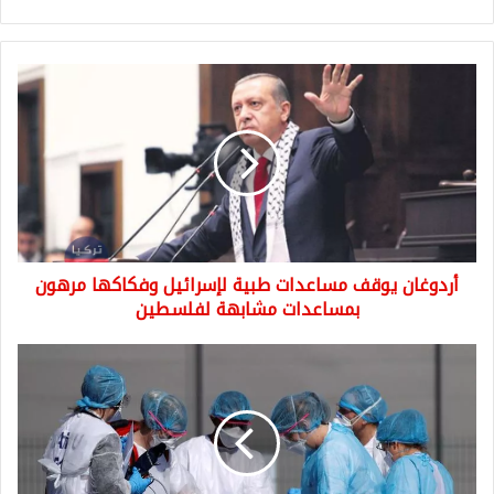
أردوغان
يوقف
مساعدات
طبية
لإسرائيل
وفكاكها
مرهون
بمساعدات
مشابهة
أردوغان يوقف مساعدات طبية لإسرائيل وفكاكها مرهون
لفلسطين
بمساعدات مشابهة لفلسطين
ظهور
وباء
جديد
بولاية
أمريكية
أشد
خطراً