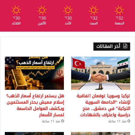
30
30
30
32
32
℃
℃
℃
℃
℃
الجمعة
السبت
الأحد
الأثنين
الثلاثاء
أخر المقالات
تركيا وسوريا توقعان اتفاقية
هل يستمر ارتفاع أسعار الذهب؟
لإنشاء “الجامعة السورية
إسلام مميش يحذر المستثمرين
التركية” في دمشق.. منح
ويكشف العوامل الحاسمة
دراسية واعتراف بالشهادات
لمسار الأسعار
منذ 11 ساعة
منذ 11 ساعة