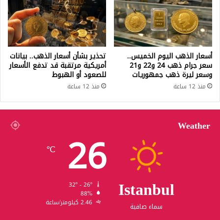
أسعار الذهب اليوم الخميس..
تحذير بشأن أسعار الذهب.. بيانات
سعر جرام ذهب 24 و22 و21
أمريكية مرتقبة قد تدفع الأسعار
وسعر ليرة ذهب جمهوريات
للصعود أو الهبوط
منذ 12 ساعة
منذ 12 ساعة
Weather
26
℃
Istanbul
32º - 26º
88%
2.46 كيلومتر/ساعة
سماء صافية