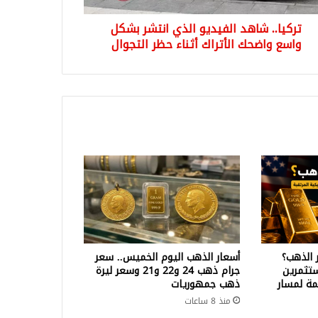
راك
تركيا.. شاهد الفيديو الذي انتشر بشكل
ء
ر
واسع واضحك الأتراك أثناء حظر التجوال
جوال
 الذهب؟
أسعار الذهب اليوم الخميس.. سعر
تثمرين
جرام ذهب 24 و22 و21 وسعر ليرة
ة لمسار
ذهب جمهوريات
منذ 8 ساعات