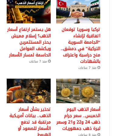
تركيا وسوريا توقعان
هل يستمر ارتفاع أسعار
اتفاقية لإنشاء
الذهب؟ إسلام مميش
“الجامعة السورية
يحذر المستثمرين
التركية” في دمشق..
ويكشف العوامل
منح دراسية واعتراف
الحاسمة لمسار الأسعار
بالشهادات
منذ 7 ساعات
منذ 7 ساعات
أسعار الذهب اليوم
تحذير بشأن أسعار
الخميس.. سعر جرام
الذهب.. بيانات أمريكية
ذهب 24 و22 و21 وسعر
مرتقبة قد تدفع
ليرة ذهب جمهوريات
الأسعار للصعود أو
الهبوط
منذ 8 ساعات