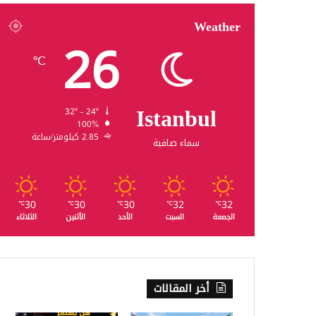
Weather
26
℃
Istanbul
32º - 24º
100%
2.85 كيلومتر/ساعة
سماء صافية
30
30
30
32
32
℃
℃
℃
℃
℃
الجمعة
السبت
الأحد
الأثنين
الثلاثاء
أخر المقالات