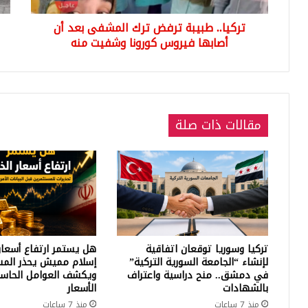
فيروس
الأت
تركيا.. طبيبة ترفض ترك المشفى بعد أن
كورونا
أثنا
وشفيت
أصابها فيروس كورونا وشفيت منه
حظ
منه
الت
مقالات ذات صلة
تركيا وسوريا توقعان اتفاقية
هل يستمر ارتفاع أسعار
لإنشاء “الجامعة السورية التركية”
إسلام مميش يحذر المس
في دمشق.. منح دراسية واعتراف
ويكشف العوامل الحاسم
بالشهادات
الأسعار
منذ 7 ساعات
منذ 7 ساعات