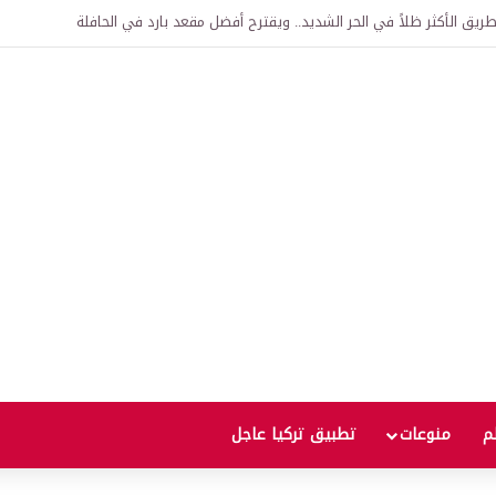
اقية لإنشاء “الجامعة السورية التركية” في دمشق.. منح دراسية واعتراف بالشهادات
لم
منوعات
تطبيق تركيا عاجل