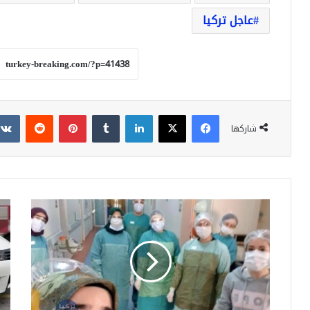
عاجل تركيا
فيسبوك
‫X
لينكدإن
بينتيريست
شاركها
تركيا..
تركي
طبيبة
شا
ترفض
الف
ترك
الذ
المشفى
انت
بعد
بش
أن
واس
أصابها
واض