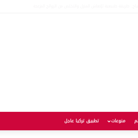
اتفاقية الدفاع بين تركيا والسعودية وباكستان.. ما الهدف من التحالف الثلاثي؟
لم
منوعات
تطبيق تركيا عاجل