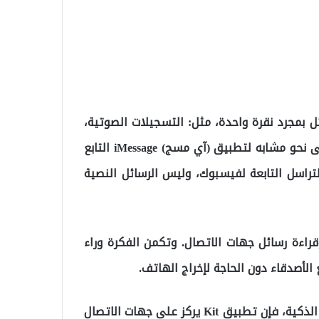
بمجرد نقرة واحدة، مثل: التسجيلات الصوتية،
والرموز التعبيرية، ومشاركة الموقع، والرسومات، وذلك على نحو مشابه لتطبيق (آي مسج) iMessage التابع
تراسل التابعة لفيسبوك، وليس الرسائل النصية
قراءة رسائل جهات الاتصال. وتكمن الفكرة وراء
لأصدقاء دون الحاجة لإخراج الهاتف.
وفي حين أن تطبيق مسنجر يوفر بالفعل دعمًا لساعة آبل الذكية، فإن تطبيق Kit يركز على جهات الاتصال