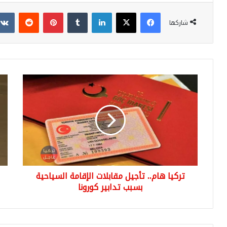
فيسبوك
‫X
لينكدإن
بينتيريست
شاركها
تركيا
شا
هام..
ماذا
تأجيل
فعل
مقابلات
الك
الإقامة
الش
السياحية
بـ
بسبب
6
تدابير
أطف
كورونا
في
تركيا هام.. تأجيل مقابلات الإقامة السياحية
شان
بسبب تدابير كورونا
إورف
(لن
تصد
صور