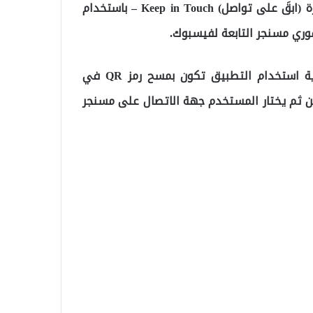
ويعمل التطبيق المُسمى (كيت) Kit – وهي اختصار لعبارة (ابقَ على تواصل) Keep in Touch – باستخدام
ووفقًا لوصف تطبيق Kit على متجر آب ستور، فإن بداية استخدام التطبيق تكون بمسح رمز QR في
أو إدخال رمز الوصول في وقع fb.com/devices. ومن ثم يختار المستخدم جهة الاتصال على مسنجر