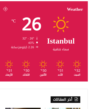
Weather
26
℃
Istanbul
32º - 26º
43%
2.26 كيلومتر/ساعة
سماء صافية
31
30
30
31
32
℃
℃
℃
℃
℃
السبت
الأحد
الأثنين
الثلاثاء
الأربعاء
أخر المقالات