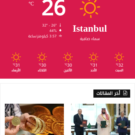
26
℃
Istanbul
32º - 26º
44%
3.57 كيلومتر/ساعة
سماء صافية
31
30
30
31
32
℃
℃
℃
℃
℃
السبت
الأحد
الأثنين
الثلاثاء
الأربعاء
أخر المقالات