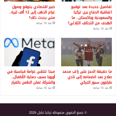
تفاصيل جديدة بعد توقيع
خبير اقتصادي يتوقع وصول
اتفاقية الدفاع بين تركيا
غرام الذهب إلى 12 ألف ليرة..
والسعودية وباكستان.. ما
متى يحدث ذلك؟
الهدف من التحالف الثلاثي؟
منذ 16 ساعة
منذ 16 ساعة
ما حقيقة الحجز على راتب محمد
ميتا تتلقى غرامة قياسية في
صلاح بعد انضمامه إلى نادي
أوروبا بسبب حماية الأطفال..
طرابزون سبور التركي
والشركة تعلن الطعن بالقرار
منذ 16 ساعة
منذ 16 ساعة
© جميع الحقوق محفوظة تركيا عاجل 2026