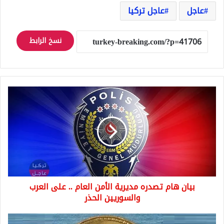
عاجل
عاجل تركيا
نسخ الرابط
بيان
هام
تصدره
مديرية
الأمن
العام
..
على
العرب
بيان هام تصدره مديرية الأمن العام .. على العرب
والسوريين
الحذر
والسوريين الحذر
تخبط