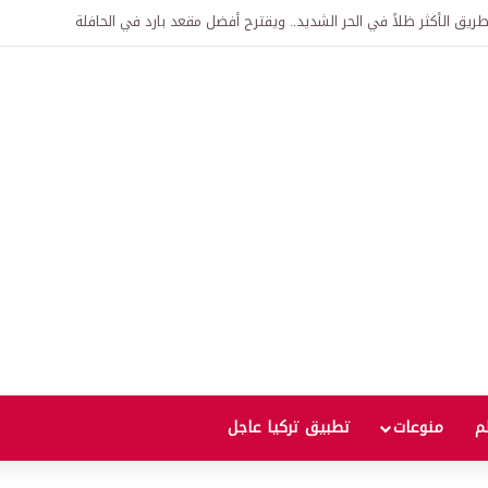
اقية لإنشاء “الجامعة السورية التركية” في دمشق.. منح دراسية واعتراف بالشهادات
لم
منوعات
تطبيق تركيا عاجل