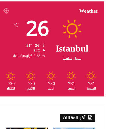
Weather
26
℃
Istanbul
31º - 26º
54%
2.38 كيلومتر/ساعة
سماء صافية
30
30
30
31
31
℃
℃
℃
℃
℃
الجمعة
السبت
الأحد
الأثنين
الثلاثاء
أخر المقالات