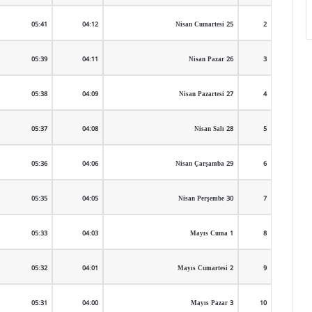
05:41
04:12
25 Nisan Cumartesi
2
05:39
04:11
26 Nisan Pazar
3
05:38
04:09
27 Nisan Pazartesi
4
05:37
04:08
28 Nisan Salı
5
05:36
04:06
29 Nisan Çarşamba
6
05:35
04:05
30 Nisan Perşembe
7
05:33
04:03
1 Mayıs Cuma
8
05:32
04:01
2 Mayıs Cumartesi
9
05:31
04:00
3 Mayıs Pazar
10