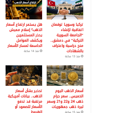
تركيا وسوريا توقعان
هل يستمر ارتفاع أسعار
اتفاقية لإنشاء
الذهب؟ إسلام مميش
“الجامعة السورية
يحذر المستثمرين
التركية” في دمشق..
ويكشف العوامل
منح دراسية واعتراف
الحاسمة لمسار الأسعار
بالشهادات
منذ 14 ساعة
منذ 13 ساعة
أسعار الذهب اليوم
تحذير بشأن أسعار
الخميس.. سعر جرام
الذهب.. بيانات أمريكية
ذهب 24 و22 و21 وسعر
مرتقبة قد تدفع
ليرة ذهب جمهوريات
الأسعار للصعود أو
الهبوط
منذ 15 ساعة