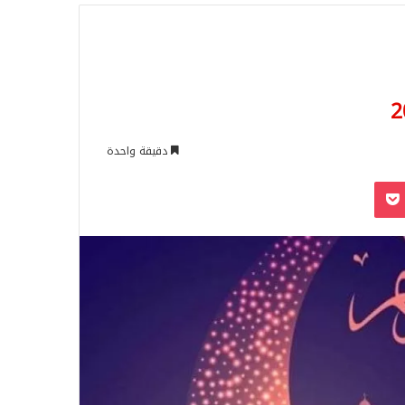
للبحث
دقيقة واحدة
‫Pocket
Odnoklassn