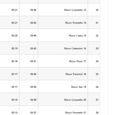
05:21
03:46
13 Mayıs Çarşamba
20
05:21
03:45
14 Mayıs Perşembe
21
05:20
03:44
15 Mayıs Cuma
22
05:19
03:42
16 Mayıs Cumartesi
23
05:18
03:41
17 Mayıs Pazar
24
05:17
03:40
18 Mayıs Pazartesi
25
05:17
03:39
19 Mayıs Salı
26
05:16
03:38
20 Mayıs Çarşamba
27
05:15
03:37
21 Mayıs Perşembe
28