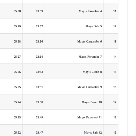
05:30
03:59
4 Mayıs Pazartesi
11
05:29
03:57
5 Mayıs Salı
12
05:28
03:56
6 Mayıs Çarşamba
13
05:27
03:54
7 Mayıs Perşembe
14
05:26
03:53
8 Mayıs Cuma
15
05:25
03:51
9 Mayıs Cumartesi
16
05:24
03:50
10 Mayıs Pazar
17
05:23
03:49
11 Mayıs Pazartesi
18
05:22
03:47
12 Mayıs Salı
19