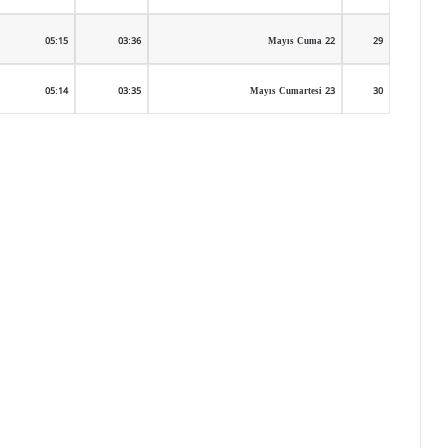
05:15
03:36
22 Mayıs Cuma
29
05:14
03:35
23 Mayıs Cumartesi
30