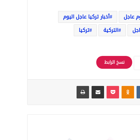
وم عاجل
أخبار تركيا عاجل اليوم
اجل
التركية
تركيا
نسخ الرابط
Odnoklassniki
‫Pocket
مشاركة عبر البريد
طباعة
ر
ف