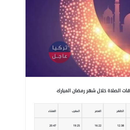
الظهر
العصر
المغرب
العشاء
20:47
19:25
16:22
12:38