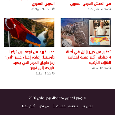
في الجيش العربي السوري
العربي السوري
منذ ساعة واحدة
منذ ساعة واحدة
تحذير من خبير زلازل في أضنة..
حدث فريد من نوعه بين تركيا
4 مناطق أكثر عرضة لمخاطر
وأرمينيا! إعادة إحياء جسر “آني”
الهزات الأرضية
رمز طريق الحرير الذي يعود
تاريخه إلى قرون
منذ 12 ساعة
منذ 12 ساعة
© جميع الحقوق محفوظة تركيا عاجل 2026
اتصل بنا
سياسة الخصوصية
من نحن
أعلن معنا