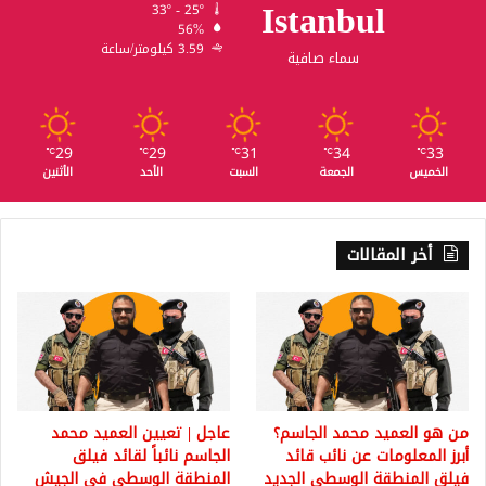
Istanbul
33º - 25º
56%
3.59 كيلومتر/ساعة
سماء صافية
29
29
31
34
33
℃
℃
℃
℃
℃
الخميس
الجمعة
السبت
الأحد
الأثنين
أخر المقالات
من هو العميد محمد الجاسم؟
عاجل | تعيين العميد محمد
أبرز المعلومات عن نائب قائد
الجاسم نائباً لقائد فيلق
فيلق المنطقة الوسطى الجديد
المنطقة الوسطى في الجيش