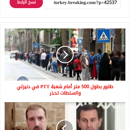
نسخ الرابط
طابور
بطول
500
متر
أمام
شعبة
PTT
في
دنيزلي
طابور بطول 500 متر أمام شعبة PTT في دنيزلي
والسلطات
تحذر
والسلطات تحذر
صحيفة
تركية
تعلق
على
الخلاف