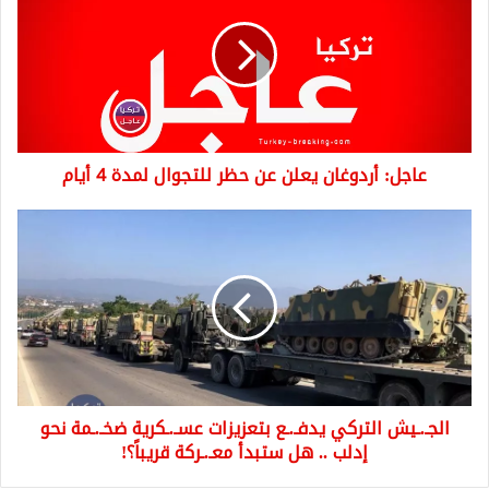
يعلن
عن
حظر
للتجوال
لمدة
4
أيام
عاجل: أردوغان يعلن عن حظر للتجوال لمدة 4 أيام
الجـ.ـيش
التركي
يدفـ.ـع
بتعزيزات
عسـ.ـكرية
ضخـ.ـمة
نحو
إدلب
..
الجـ.ـيش التركي يدفـ.ـع بتعزيزات عسـ.ـكرية ضخـ.ـمة نحو
هل
ستبدأ
إدلب .. هل ستبدأ معـ.ـركة قريباً؟!
معـ.ـركة