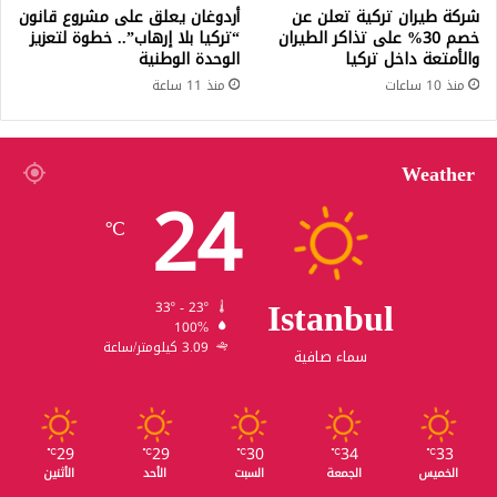
شركة طيران تركية تعلن عن
أردوغان يعلق على مشروع قانون
خصم 30% على تذاكر الطيران
“تركيا بلا إرهاب”.. خطوة لتعزيز
والأمتعة داخل تركيا
الوحدة الوطنية
منذ 10 ساعات
منذ 11 ساعة
Weather
24
℃
Istanbul
33º - 23º
100%
3.09 كيلومتر/ساعة
سماء صافية
29
29
30
34
33
℃
℃
℃
℃
℃
الخميس
الجمعة
السبت
الأحد
الأثنين