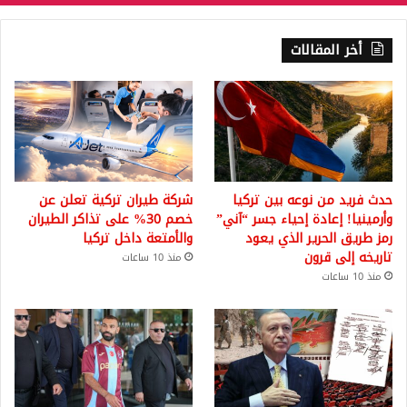
أخر المقالات
حدث فريد من نوعه بين تركيا
شركة طيران تركية تعلن عن
وأرمينيا! إعادة إحياء جسر “آني”
خصم 30% على تذاكر الطيران
رمز طريق الحرير الذي يعود
والأمتعة داخل تركيا
تاريخه إلى قرون
منذ 10 ساعات
منذ 10 ساعات