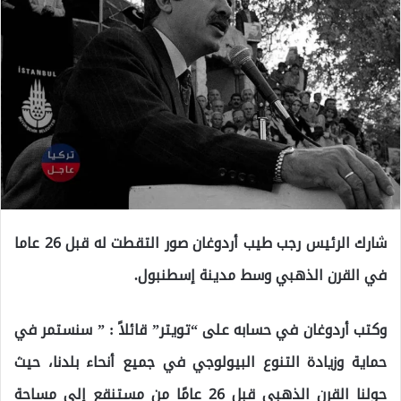
شارك الرئيس رجب طيب أردوغان صور التقطت له قبل 26 عاما
في القرن الذهبي وسط مدينة إسطنبول.
وكتب أردوغان في حسابه على “تويتر” قائلاً : ” سنستمر في
حماية وزيادة التنوع البيولوجي في جميع أنحاء بلدنا، حيث
حولنا القرن الذهبي قبل 26 عامًا من مستنقع إلى مساحة