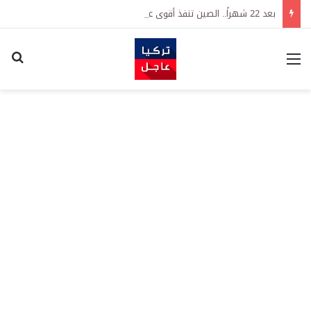
بعد 22 شهراً.. الصين تنفذ أقوى عملية شراء للذهب منذ أكتوبر 2023
القائمة
اكت