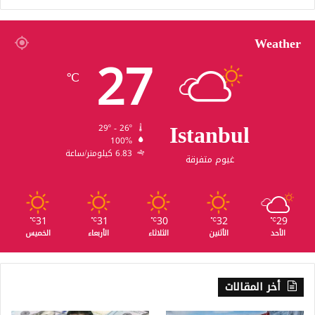
Weather
27
℃
Istanbul
29º - 26º
100%
6.83 كيلومتر/ساعة
غيوم متفرقة
31
31
30
32
29
℃
℃
℃
℃
℃
الأحد
الأثنين
الثلاثاء
الأربعاء
الخميس
أخر المقالات