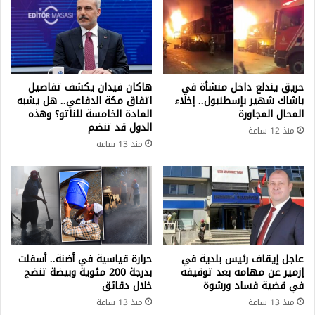
حريق يندلع داخل منشأة في
هاكان فيدان يكشف تفاصيل
باشاك شهير بإسطنبول.. إخلاء
اتفاق مكة الدفاعي.. هل يشبه
المحال المجاورة
المادة الخامسة للناتو؟ وهذه
الدول قد تنضم
منذ 12 ساعة
منذ 13 ساعة
عاجل إيقاف رئيس بلدية في
حرارة قياسية في أضنة.. أسفلت
إزمير عن مهامه بعد توقيفه
بدرجة 200 مئوية وبيضة تنضج
في قضية فساد ورشوة
خلال دقائق
منذ 13 ساعة
منذ 13 ساعة