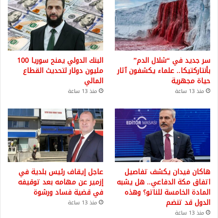
سر جديد في “شلال الدم”
البنك الدولي يمنح سوريا 100
بأنتاركتيكا.. علماء يكشفون آثار
مليون دولار لتحديث القطاع
حياة مجهرية
المالي
منذ 13 ساعة
منذ 13 ساعة
هاكان فيدان يكشف تفاصيل
عاجل إيقاف رئيس بلدية في
اتفاق مكة الدفاعي.. هل يشبه
إزمير عن مهامه بعد توقيفه
المادة الخامسة للناتو؟ وهذه
في قضية فساد ورشوة
الدول قد تنضم
منذ 13 ساعة
منذ 13 ساعة