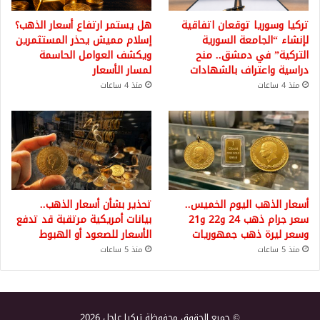
تركيا وسوريا توقعان اتفاقية
هل يستمر ارتفاع أسعار الذهب؟
لإنشاء “الجامعة السورية
إسلام مميش يحذر المستثمرين
التركية” في دمشق.. منح
ويكشف العوامل الحاسمة
دراسية واعتراف بالشهادات
لمسار الأسعار
منذ 4 ساعات
منذ 4 ساعات
أسعار الذهب اليوم الخميس..
تحذير بشأن أسعار الذهب..
سعر جرام ذهب 24 و22 و21
بيانات أمريكية مرتقبة قد تدفع
وسعر ليرة ذهب جمهوريات
الأسعار للصعود أو الهبوط
منذ 5 ساعات
منذ 5 ساعات
© جميع الحقوق محفوظة تركيا عاجل 2026