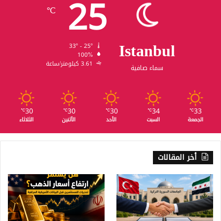
25
℃
Istanbul
33º - 25º
100%
3.61 كيلومتر/ساعة
سماء صافية
30
30
30
34
33
℃
℃
℃
℃
℃
الجمعة
السبت
الأحد
الأثنين
الثلاثاء
أخر المقالات