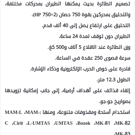
تصميم الطائرة بحيث يمكنها الطيران بمحركات مختلفة،
والتحليق بمحركين بقوة 750 حصان (2×750 HP).
التحليق على ارتفاع يصل إلى 40 ألف قدم.
الطيران دون توقف لمدة 24 ساعة.
وزن الطائرة عند الاقلاع 5 آلاف و500 كغ.
سرعة قصوى 250 عقدة في الساعة.
قادرة على خوض الحرب الإلكترونية وذكاء الإشارة.
الطول 12.3 متر.
إلقاء قذائف على أهداف أرضية، إلى جانب إمكانية تزويدها
بصواريخ جو-جو.
استخدام أسلحة ومقذوفات متنوعة، ومنها :MAM-L ،MAM-
C ،Cirit ،L-UMTAS ،UMTAS ،Bozok ،MK-81 ،MK-82
،MK-83