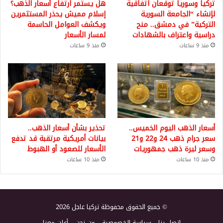
تركيا وسوريا توقعان اتفاقية
هل يستمر ارتفاع أسعار الذهب؟
لإنشاء “الجامعة السورية
إسلام مميش يحذر المستثمرين
التركية” في دمشق.. منح
ويكشف العوامل الحاسمة
دراسية واعتراف بالشهادات
لمسار الأسعار
منذ 9 ساعات
منذ 9 ساعات
أسعار الذهب اليوم الخميس..
تحذير بشأن أسعار الذهب..
سعر جرام ذهب 24 و22 و21
بيانات أمريكية مرتقبة قد تدفع
وسعر ليرة ذهب جمهوريات
الأسعار للصعود أو الهبوط
منذ 10 ساعات
منذ 10 ساعات
© جميع الحقوق محفوظة تركيا عاجل 2026
اتصل بنا
سياسة الخصوصية
من نحن
أعلن معنا