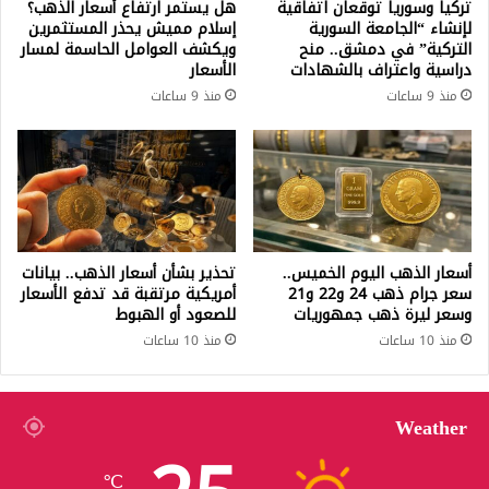
تركيا وسوريا توقعان اتفاقية
هل يستمر ارتفاع أسعار الذهب؟
لإنشاء “الجامعة السورية
إسلام مميش يحذر المستثمرين
التركية” في دمشق.. منح
ويكشف العوامل الحاسمة لمسار
دراسية واعتراف بالشهادات
الأسعار
منذ 9 ساعات
منذ 9 ساعات
أسعار الذهب اليوم الخميس..
تحذير بشأن أسعار الذهب.. بيانات
سعر جرام ذهب 24 و22 و21
أمريكية مرتقبة قد تدفع الأسعار
وسعر ليرة ذهب جمهوريات
للصعود أو الهبوط
منذ 10 ساعات
منذ 10 ساعات
Weather
℃