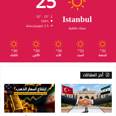
25
Istanbul
32º - 25º
100%
2.5 كيلومتر/ساعة
سماء صافية
30
30
30
32
32
℃
℃
℃
℃
℃
الجمعة
السبت
الأحد
الأثنين
الثلاثاء
أخر المقالات