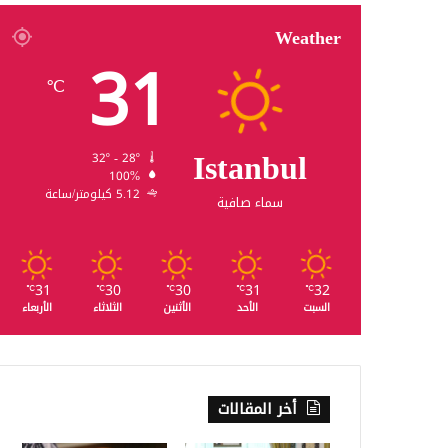
Weather
31
℃
Istanbul
32º - 28º
100%
5.12 كيلومتر/ساعة
سماء صافية
31
30
30
31
32
℃
℃
℃
℃
℃
السبت
الأحد
الأثنين
الثلاثاء
الأربعاء
أخر المقالات