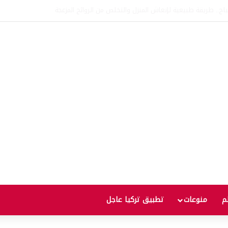
اتفاقية الدفاع بين تركيا والسعودية وباكستان.. ما الهدف من التحالف الثلاثي؟
لم
منوعات
تطبيق تركيا عاجل