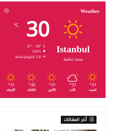
Weather
30
℃
Istanbul
31º - 28º
100%
5.8 كيلومتر/ساعة
سماء صافية
31
30
31
31
31
℃
℃
℃
℃
℃
السبت
الأحد
الأثنين
الثلاثاء
الأربعاء
أخر المقالات