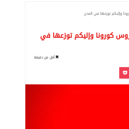
للبحث
نا وإليكم توزعها في المدن
وس كورونا وإليكم توزعها في
أقل من دقيقة
‫Pocket
Odnoklassn