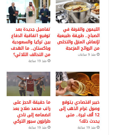
الليمون والقرفة في
تفاصيل جديدة بعد
الصباح.. طريقة طبيعية
توقيع اتفاقية الدفاع
لإنعاش المنزل والتخلص
بين تركيا والسعودية
من الروائح المزعجة
وباكستان.. ما الهدف
من التحالف الثلاثي؟
منذ 9 ساعات
منذ 19 ساعة
خبير اقتصادي يتوقع
ما حقيقة الحجز على
وصول غرام الذهب إلى
راتب محمد صلاح بعد
12 ألف ليرة.. متى
انضمامه إلى نادي
يحدث ذلك؟
طرابزون سبور التركي
منذ 19 ساعة
منذ 19 ساعة