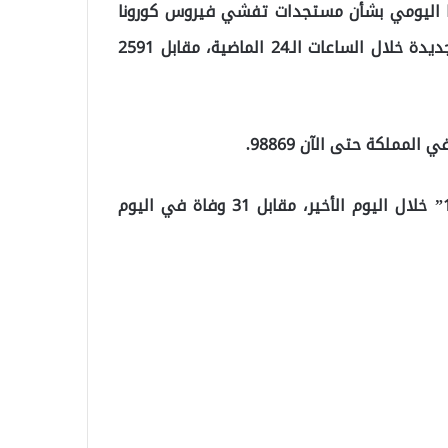
ها اليومي بشأن مستجدات تفشي فيروس كورونا
الذي يسبب مرض “كوفيد-19″ عن تسجيل 3121 إصابة جديدة خلال الساعات الـ24 الماضية، مقابل 2591
لمملكة حتى الآن 98869.
وأكدت الوزارة وفاة 34 شخصا جراء إصابتهم بـ”كوفيد-19” خلال اليوم الأخير، مقابل 31 وفاة في اليوم