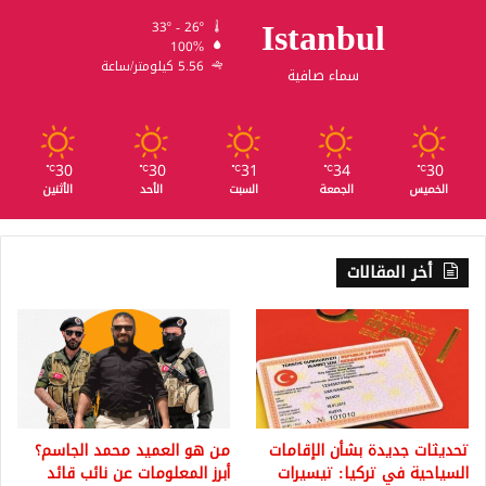
Istanbul
33º - 26º
100%
5.56 كيلومتر/ساعة
سماء صافية
30
30
31
34
30
℃
℃
℃
℃
℃
الخميس
الجمعة
السبت
الأحد
الأثنين
أخر المقالات
تحديثات جديدة بشأن الإقامات
من هو العميد محمد الجاسم؟
السياحية في تركيا: تيسيرات
أبرز المعلومات عن نائب قائد