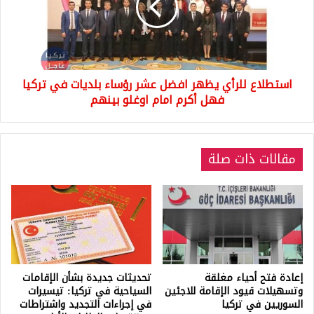
عشر
رؤساء
بلديات
في
تركيا
استطلاع للرأي يظهر افضل عشر رؤساء بلديات في تركيا
فهل
أكرم
فهل أكرم امام اوغلو بينهم
امام
اوغلو
بينهم
مقالات ذات صلة
إعادة فتح أحياء مغلقة
تحديثات جديدة بشأن الإقامات
وتسهيلات قيود الإقامة للاجئين
السياحية في تركيا: تيسيرات
السوريين في تركيا
في إجراءات التجديد واشتراطات