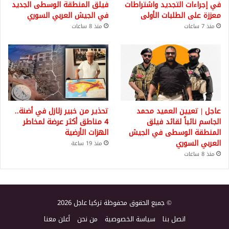
في إجراءات التجديد واشتراطات
فيلق المنطقة الوسطى الجديد
معززة على الطلبات الأولى
في الجيش العربي السوري
منذ 7 ساعات
منذ 8 ساعات
عاجل | تعيين العميد محمد
تحذير من خبير زلازل في أضنة..
الجاسم نائباً لقائد فيلق
4 مناطق أكثر عرضة لمخاطر
المنطقة الوسطى في الجيش
الهزات الأرضية
العربي السوري
منذ 19 ساعة
منذ 8 ساعات
© جميع الحقوق محفوظة تركيا عاجل 2026
اتصل بنا
سياسة الخصوصية
من نحن
أعلن معنا