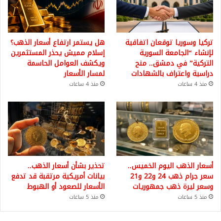
تركيا وسوريا توقعان اتفاقية
هل يستمر ارتفاع أسعار الذهب؟
لإنشاء “الجامعة السورية
إسلام مميش يحذر المستثمرين
التركية” في دمشق.. منح
ويكشف العوامل الحاسمة
دراسية واعتراف بالشهادات
لمسار الأسعار
منذ 4 ساعات
منذ 4 ساعات
أسعار الذهب اليوم الخميس..
تحذير بشأن أسعار الذهب..
سعر جرام ذهب 24 و22 و21
بيانات أمريكية مرتقبة قد تدفع
وسعر ليرة ذهب جمهوريات
الأسعار للصعود أو الهبوط
منذ 5 ساعات
منذ 5 ساعات