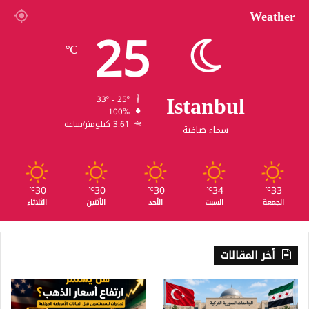
Weather
25
℃
Istanbul
33º - 25º
100%
3.61 كيلومتر/ساعة
سماء صافية
30
30
30
34
33
℃
℃
℃
℃
℃
الجمعة
السبت
الأحد
الأثنين
الثلاثاء
أخر المقالات