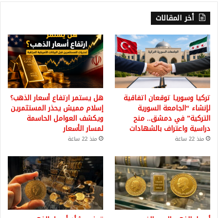
أخر المقالات
تركيا وسوريا توقعان اتفاقية
هل يستمر ارتفاع أسعار الذهب؟
لإنشاء “الجامعة السورية
إسلام مميش يحذر المستثمرين
التركية” في دمشق.. منح
ويكشف العوامل الحاسمة
دراسية واعتراف بالشهادات
لمسار الأسعار
منذ 22 ساعة
منذ 22 ساعة