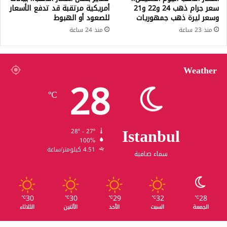
سعر جرام ذهب 24 و22 و21
أمريكية مرتقبة قد تدفع الأسعار
وسعر ليرة ذهب جمهوريات
للصعود أو الهبوط
منذ 23 ساعة
منذ 24 ساعة
Weather
28
℃
Istanbul
28º - 27º
100%
4.51 كيلومتر/ساعة
سماء صافية
30
30
29
32
28
℃
℃
℃
℃
℃
الجمعة
السبت
الأحد
الأثنين
الثلاثاء