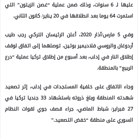
عليها لـ 6 سنوات، وذلك ضمن عملية “غصن الزيتون” التي
استمرت 64 يوما بعد انطلاقها في 20 يناير/ كانون الثاني.
وفي 5 مارس/آذار 2020، أعلن الرئيسان التركي رجب طيب
أردوغان والروسي فلاديمير بوتين، توصلهما إلى اتفاق لوقف
إطلاق النار في إدلب، بعد أسبوع من إطلاق تركيا عملية “درع
الربيع” بالمنطقة.
وجاء الاتفاق على خلفية المستجدات في إدلب، إثر تصعيد
شهدته المنطقة وبلغ ذروته باستشهاد 33 جنديا تركيا في
27 فبراير/ شباط الماضي، جراء قصف جوي لقوات النظام
السوري على منطقة “خفض التصعيد.”