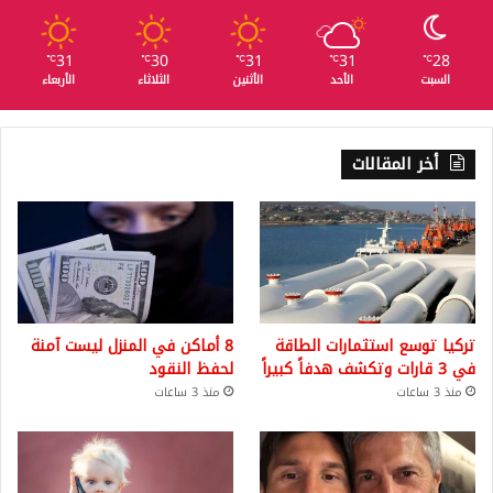
31
30
31
31
28
℃
℃
℃
℃
℃
السبت
الأحد
الأثنين
الثلاثاء
الأربعاء
أخر المقالات
تركيا توسع استثمارات الطاقة
8 أماكن في المنزل ليست آمنة
في 3 قارات وتكشف هدفاً كبيراً
لحفظ النقود
منذ 3 ساعات
منذ 3 ساعات