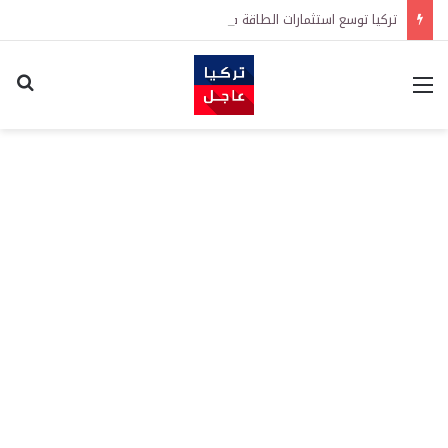
تركيا توسع استثمارات الطاقة في 3 قارات وتكشف هدفاً كبيراً
القائمة
اكت