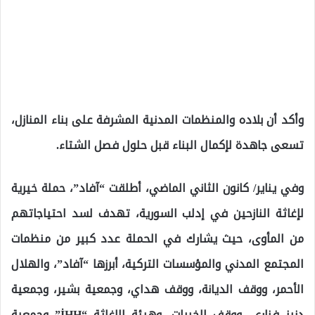
وأكد أن بلاده والمنظمات المدنية المشرفة على بناء المنازل،
تسعى جاهدة لإكمال البناء قبل حلول فصل الشتاء.
وفي يناير/ كانون الثاني الماضي، أطلقت “آفاد”، حملة خيرية
لإغاثة النازحين في إدلب السورية، تهدف لسد احتياجاتهم
من المأوى، حيث يشارك في الحملة عدد كبير من منظمات
المجتمع المدني والمؤسسات التركية، أبرزها “آفاد”، والهلال
الأحمر، ووقف الديانة، ووقف هداي، وجمعية بشير، وجمعية
دنيز فناري، ووقف الخيرات، وهيئة الإغاثة “İHH” وجمعية