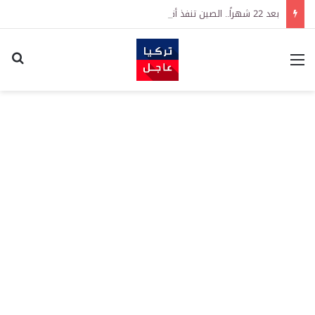
بعد 22 شهراً.. الصين تنفذ أقوى عملية شراء للذهب منذ أكتوبر 2023
القائمة
اكت