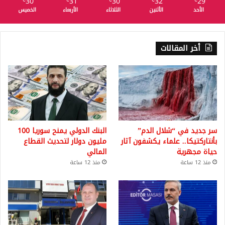
30
31
30
32
29
℃
℃
℃
℃
℃
الأحد
الأثنين
الثلاثاء
الأربعاء
الخميس
أخر المقالات
سر جديد في “شلال الدم”
البنك الدولي يمنح سوريا 100
بأنتاركتيكا.. علماء يكشفون آثار
مليون دولار لتحديث القطاع
حياة مجهرية
المالي
منذ 12 ساعة
منذ 12 ساعة