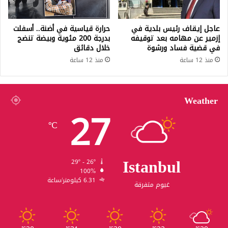
عاجل إيقاف رئيس بلدية في
حرارة قياسية في أضنة.. أسفلت
إزمير عن مهامه بعد توقيفه
بدرجة 200 مئوية وبيضة تنضج
في قضية فساد ورشوة
خلال دقائق
منذ 12 ساعة
منذ 12 ساعة
Weather
27
℃
Istanbul
29º - 26º
100%
6.31 كيلومتر/ساعة
غيوم متفرقة