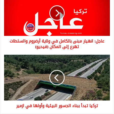
مبنى
بالكامل
في
ولاية
أرضروم
والسلطات
تهرع
عاجل: انهيار مبنى بالكامل في ولاية أرضروم والسلطات
إلى
المكان
تهرع إلى المكان (فيديو)
(فيديو)
تركيا
تبدأ
ببناء
الجسور
البيئية
وأولها
في
ازمير
تركيا تبدأ ببناء الجسور البيئية وأولها في ازمير