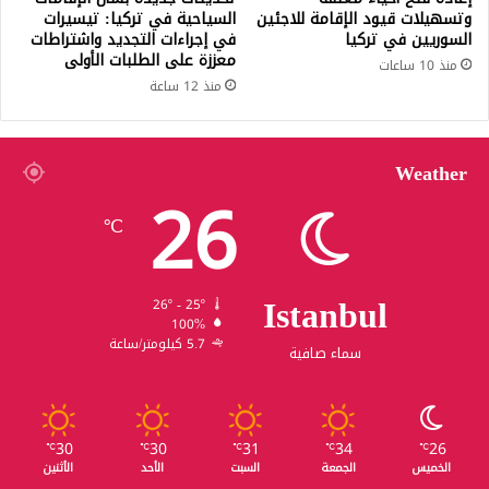
وتسهيلات قيود الإقامة للاجئين
السياحية في تركيا: تيسيرات
السوريين في تركيا
في إجراءات التجديد واشتراطات
معززة على الطلبات الأولى
منذ 10 ساعات
منذ 12 ساعة
Weather
26
℃
Istanbul
26º - 25º
100%
5.7 كيلومتر/ساعة
سماء صافية
30
30
31
34
26
℃
℃
℃
℃
℃
الخميس
الجمعة
السبت
الأحد
الأثنين