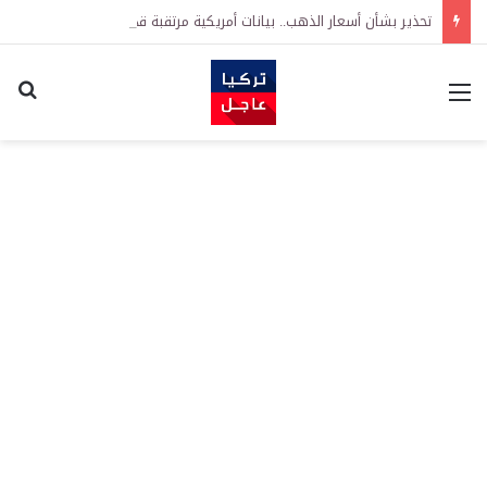
تحذير بشأن أسعار الذهب.. بيانات أمريكية مرتقبة قد تدفع الأسعار للصعود أو الهبوط
القائمة
اكت