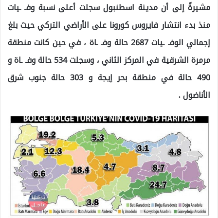
مشيرةً إلى أن مدينة اسطنبول سجلت أعلى نسبة وفـ ـيات
منذ بدء انتشار فايروس كورونا على الأراضي التركي حيث بلغ
إجمالي الوفـ ـيات 2687 حالة وفـ ـاة ، في حين كانت منطقة
مرمرة الشرقية في المركز الثاني ، وسجلت 534 حالة وفـ ـاة و
490 حالة في منطقة بحر إيجة و 303 حالة جنوب شرق
الأناضول .