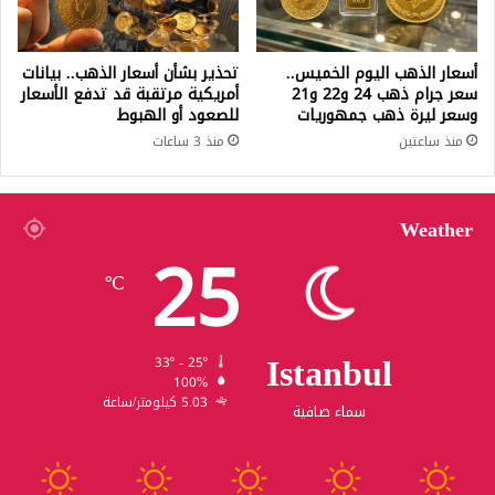
أسعار الذهب اليوم الخميس..
تحذير بشأن أسعار الذهب.. بيانات
سعر جرام ذهب 24 و22 و21
أمريكية مرتقبة قد تدفع الأسعار
وسعر ليرة ذهب جمهوريات
للصعود أو الهبوط
منذ ساعتين
منذ 3 ساعات
Weather
25
℃
Istanbul
33º - 25º
100%
5.03 كيلومتر/ساعة
سماء صافية