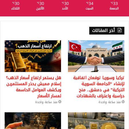
30
30
30
34
33
℃
℃
℃
℃
℃
الجمعة
السبت
الأحد
الأثنين
الثلاثاء
أخر المقالات
تركيا وسوريا توقعان اتفاقية
هل يستمر ارتفاع أسعار الذهب؟
لإنشاء “الجامعة السورية
إسلام مميش يحذر المستثمرين
التركية” في دمشق.. منح
ويكشف العوامل الحاسمة
دراسية واعتراف بالشهادات
لمسار الأسعار
منذ ساعة واحدة
منذ ساعة واحدة