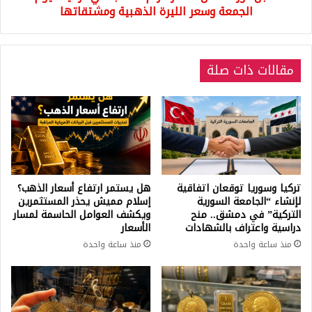
وسعر
الجمعة وسعر الليرة الذهبية ومشتقاتها
الليرة
الذهبية
ومشتقاتها
مقالات ذات صلة
تركيا وسوريا توقعان اتفاقية
هل يستمر ارتفاع أسعار الذهب؟
لإنشاء “الجامعة السورية
إسلام مميش يحذر المستثمرين
التركية” في دمشق.. منح
ويكشف العوامل الحاسمة لمسار
دراسية واعتراف بالشهادات
الأسعار
منذ ساعة واحدة
منذ ساعة واحدة