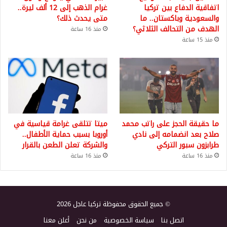
اتفاقية الدفاع بين تركيا
غرام الذهب إلى 12 ألف ليرة..
والسعودية وباكستان.. ما
متى يحدث ذلك؟
الهدف من التحالف الثلاثي؟
منذ 16 ساعة
منذ 15 ساعة
ما حقيقة الحجز على راتب محمد
ميتا تتلقى غرامة قياسية في
صلاح بعد انضمامه إلى نادي
أوروبا بسبب حماية الأطفال..
طرابزون سبور التركي
والشركة تعلن الطعن بالقرار
منذ 16 ساعة
منذ 16 ساعة
© جميع الحقوق محفوظة تركيا عاجل 2026
اتصل بنا
سياسة الخصوصية
من نحن
أعلن معنا