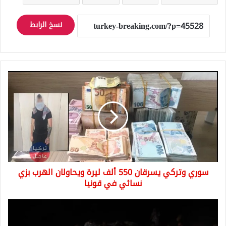
نسخ الرابط
سوري
وتركي
يسرقان
550
ألف
ليرة
ويحاولان
الهرب
بزي
سوري وتركي يسرقان 550 ألف ليرة ويحاولان الهرب بزي
نسائي
في
نسائي في قونيا
قونيا
شاب
تركي
يافع