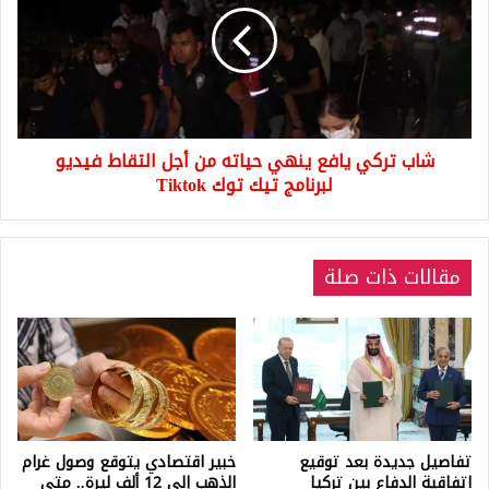
ينهي
حياته
من
أجل
التقاط
فيديو
شاب تركي يافع ينهي حياته من أجل التقاط فيديو
لبرنامج
تيك
لبرنامج تيك توك Tiktok
توك
Tiktok
مقالات ذات صلة
تفاصيل جديدة بعد توقيع
خبير اقتصادي يتوقع وصول غرام
اتفاقية الدفاع بين تركيا
الذهب إلى 12 ألف ليرة.. متى