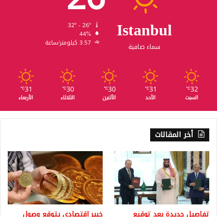
Istanbul
32º - 26º
44%
3.57 كيلومتر/ساعة
سماء صافية
31
30
30
31
32
℃
℃
℃
℃
℃
السبت
الأحد
الأثنين
الثلاثاء
الأربعاء
أخر المقالات
تفاصيل جديدة بعد توقيع
خبير اقتصادي يتوقع وصول