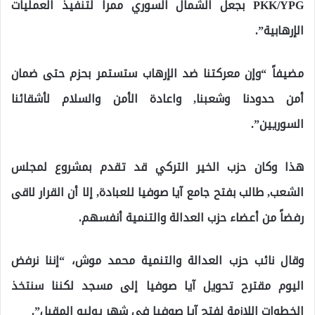
PKK/YPG بجعل الشمال السوري ممراً لتنفيذ العمليات
الإرهابية”.
مضيفاً “وإن معركتنا ضد الإرهاب ستستمر بحزم حتى ضمان
أمن حدودنا وشعبنا, واعادة الأمن والسلام لأشقائنا
السوريين”.
هذا وكان حزب الخير التركي قد تقدم بمشروع لمجلس
الشعب, طالب بفتح جامع آيا صوفيا للعبادة, إلا أن القرار لاقى
رفضاً من أعضاء حزب العدالة والتنمية أنفسهم.
وقال نائب حزب العدالة والتنمية محمد موش، “إننا نرفض
اليوم مقترح تحويل آيا صوفيا إلى مسجد لكننا سنتخذ
الخطوات اللازمة لفتح آيا صوفيا في شهر يوليو المقبل”.