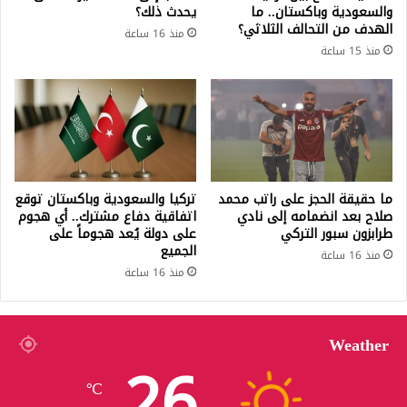
والسعودية وباكستان.. ما
يحدث ذلك؟
الهدف من التحالف الثلاثي؟
منذ 16 ساعة
منذ 15 ساعة
ما حقيقة الحجز على راتب محمد
تركيا والسعودية وباكستان توقع
صلاح بعد انضمامه إلى نادي
اتفاقية دفاع مشترك.. أي هجوم
طرابزون سبور التركي
على دولة يُعد هجوماً على
الجميع
منذ 16 ساعة
منذ 16 ساعة
Weather
26
℃