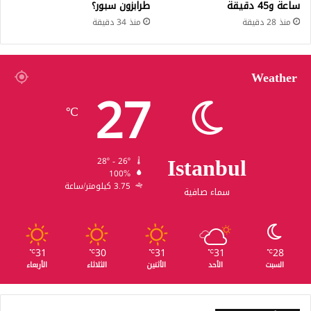
ساعة و45 دقيقة
طرابزون سبور؟
منذ 28 دقيقة
منذ 34 دقيقة
Weather
27
℃
Istanbul
28º - 26º
100%
3.75 كيلومتر/ساعة
سماء صافية
31
30
31
31
28
℃
℃
℃
℃
℃
السبت
الأحد
الأثنين
الثلاثاء
الأربعاء