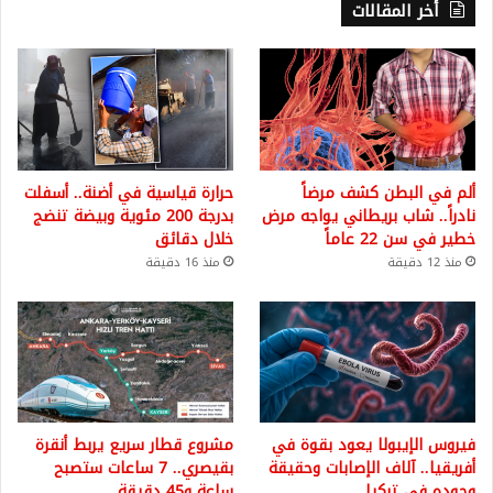
أخر المقالات
ألم في البطن كشف مرضاً
حرارة قياسية في أضنة.. أسفلت
نادراً.. شاب بريطاني يواجه مرض
بدرجة 200 مئوية وبيضة تنضج
خطير في سن 22 عاماً
خلال دقائق
منذ 12 دقيقة
منذ 16 دقيقة
فيروس الإيبولا يعود بقوة في
مشروع قطار سريع يربط أنقرة
أفريقيا.. آلاف الإصابات وحقيقة
بقيصري.. 7 ساعات ستصبح
وجوده في تركيا
ساعة و45 دقيقة