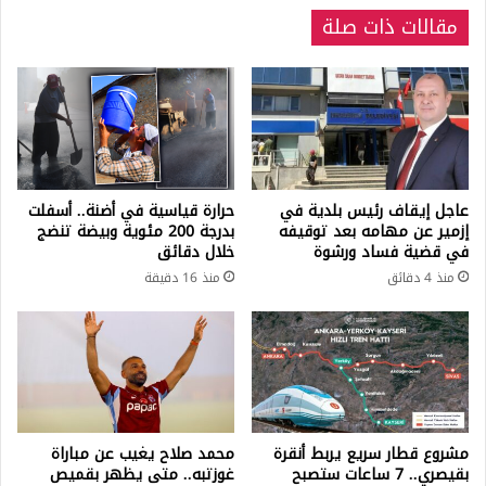
مقالات ذات صلة
عاجل إيقاف رئيس بلدية في
حرارة قياسية في أضنة.. أسفلت
إزمير عن مهامه بعد توقيفه
بدرجة 200 مئوية وبيضة تنضج
في قضية فساد ورشوة
خلال دقائق
منذ 4 دقائق
منذ 16 دقيقة
مشروع قطار سريع يربط أنقرة
محمد صلاح يغيب عن مباراة
بقيصري.. 7 ساعات ستصبح
غوزتبه.. متى يظهر بقميص