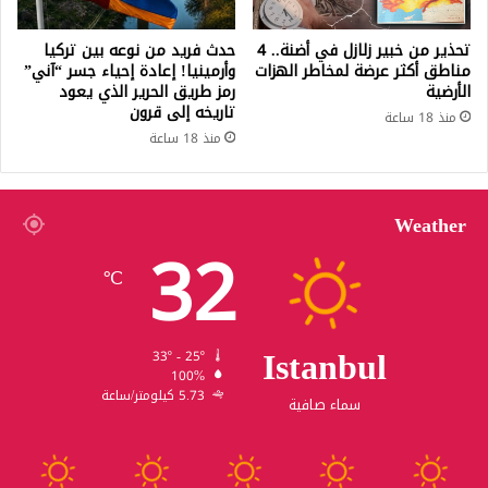
تحذير من خبير زلازل في أضنة.. 4
حدث فريد من نوعه بين تركيا
مناطق أكثر عرضة لمخاطر الهزات
وأرمينيا! إعادة إحياء جسر “آني”
الأرضية
رمز طريق الحرير الذي يعود
تاريخه إلى قرون
منذ 18 ساعة
منذ 18 ساعة
Weather
32
℃
Istanbul
33º - 25º
100%
5.73 كيلومتر/ساعة
سماء صافية