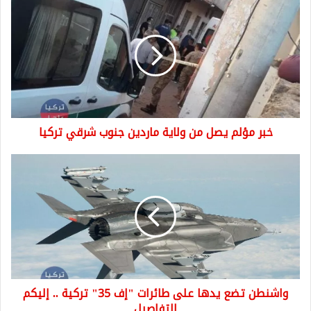
مؤلم
يصل
من
ولاية
ماردين
جنوب
شرقي
تركيا
خبر مؤلم يصل من ولاية ماردين جنوب شرقي تركيا
واشنطن
تضع
يدها
على
طائرات
"إف
35"
تركية
..
واشنطن تضع يدها على طائرات "إف 35" تركية .. إليكم
إليكم
التفاصيل
التفاصيل