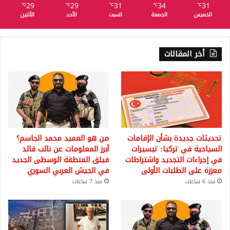
29
29
31
34
31
℃
℃
℃
℃
℃
الخميس
الجمعة
السبت
الأحد
الأثنين
أخر المقالات
تحديثات جديدة بشأن الإقامات
من هو العميد محمد الجاسم؟
السياحية في تركيا: تيسيرات
أبرز المعلومات عن نائب قائد
في إجراءات التجديد واشتراطات
فيلق المنطقة الوسطى الجديد
معززة على الطلبات الأولى
في الجيش العربي السوري
منذ 6 ساعات
منذ 7 ساعات