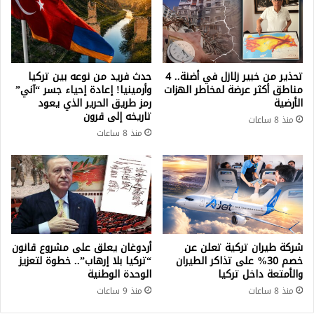
تحذير من خبير زلازل في أضنة.. 4
حدث فريد من نوعه بين تركيا
مناطق أكثر عرضة لمخاطر الهزات
وأرمينيا! إعادة إحياء جسر “آني”
الأرضية
رمز طريق الحرير الذي يعود
تاريخه إلى قرون
منذ 8 ساعات
منذ 8 ساعات
شركة طيران تركية تعلن عن
أردوغان يعلق على مشروع قانون
خصم 30% على تذاكر الطيران
“تركيا بلا إرهاب”.. خطوة لتعزيز
والأمتعة داخل تركيا
الوحدة الوطنية
منذ 8 ساعات
منذ 9 ساعات