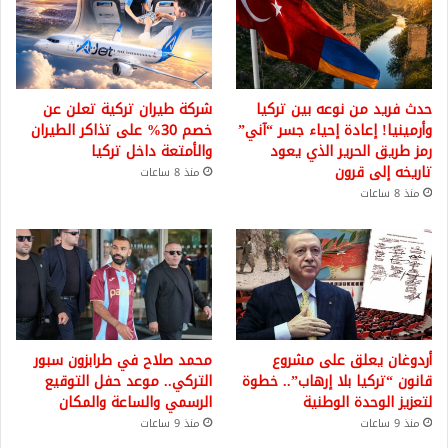
حدث فريد من نوعه بين تركيا
شركة طيران تركية تعلن عن
وأرمينيا! إعادة إحياء جسر “آني”
خصم 30% على تذاكر الطيران
رمز طريق الحرير الذي يعود
والأمتعة داخل تركيا
تاريخه إلى قرون
منذ 8 ساعات
منذ 8 ساعات
أردوغان يعلق على مشروع
محمد صلاح في طرابزون سبور
قانون “تركيا بلا إرهاب”.. خطوة
التركي.. موعد حفل التوقيع
لتعزيز الوحدة الوطنية
الرسمي والساعة والمكان
منذ 9 ساعات
منذ 9 ساعات