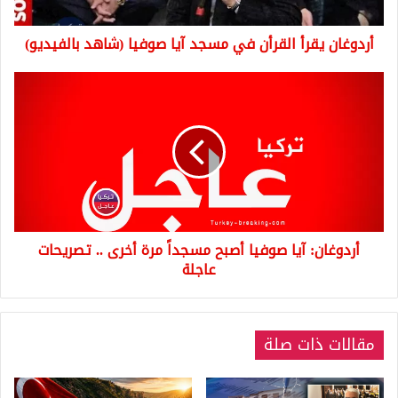
(شاهد
بالفيديو)
أردوغان يقرأ القرأن في مسجد آيا صوفيا (شاهد بالفيديو)
أردوغان:
آيا
صوفيا
أصبح
مسجداً
مرة
أخرى
..
تصريحات
أردوغان: آيا صوفيا أصبح مسجداً مرة أخرى .. تصريحات
عاجلة
عاجلة
مقالات ذات صلة