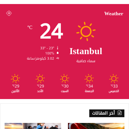
Weather
24
℃
Istanbul
33º - 23º
100%
3.02 كيلومتر/ساعة
سماء صافية
29
29
30
34
33
℃
℃
℃
℃
℃
الخميس
الجمعة
السبت
الأحد
الأثنين
أخر المقالات