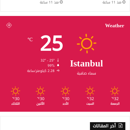
منذ 11 ساعة
منذ 11 ساعة
Weather
25
℃
Istanbul
32º - 25º
99%
2.28 كيلومتر/ساعة
سماء صافية
30
30
30
32
32
℃
℃
℃
℃
℃
الجمعة
السبت
الأحد
الأثنين
الثلاثاء
أخر المقالات