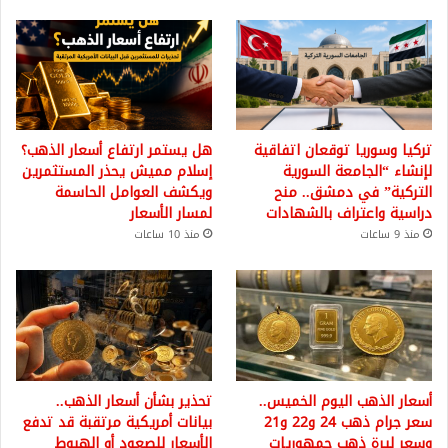
تركيا وسوريا توقعان اتفاقية
هل يستمر ارتفاع أسعار الذهب؟
لإنشاء “الجامعة السورية
إسلام مميش يحذر المستثمرين
التركية” في دمشق.. منح
ويكشف العوامل الحاسمة
دراسية واعتراف بالشهادات
لمسار الأسعار
منذ 9 ساعات
منذ 10 ساعات
أسعار الذهب اليوم الخميس..
تحذير بشأن أسعار الذهب..
سعر جرام ذهب 24 و22 و21
بيانات أمريكية مرتقبة قد تدفع
وسعر ليرة ذهب جمهوريات
الأسعار للصعود أو الهبوط