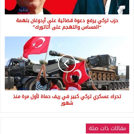
أردوغان
بتهمة
“المساس
حزب تركي يرفع دعوة قضائية على أردوغان بتهمة
والتهجم
على
“المساس والتهجم على أتاتورك”
أتاتورك”
تحرك
عسكري
تركي
كبير
في
ريف
حماة
لأول
مرة
تحرك عسكري تركي كبير في ريف حماة لأول مرة منذ
منذ
شهور
شهور
مقالات ذات صلة