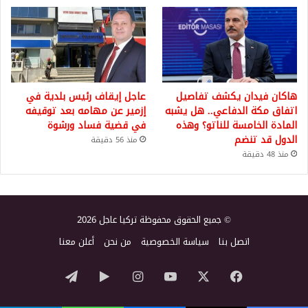
هاكان فيدان يكشف تفاصيل
عاجل إيقاف رئيس بلدية في
اتفاق مكة الدفاعي.. هل يشبه
إزمير عن مهامه بعد توقيفه
المادة الخامسة للناتو؟ وهذه
في قضية فساد ورشوة
الدول قد تنضم
منذ 56 دقيقة
منذ 48 دقيقة
© جميع الحقوق محفوظة تركيا عاجل 2026
اتصل بنا
سياسة الخصوصية
من نحن
أعلن معنا
‫X
فيسبوك
‫YouTube
انستقرام
‏Google
تيلقرام