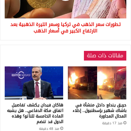
الليرة
الذهبية
بعد
تطورات سعر الذهب في تركيا وسعر الليرة الذهبية بعد
الارتفاع
الكبير
الارتفاع الكبير في أسعار الذهب
في
أسعار
الذهب
مقالات ذات صلة
حريق يندلع داخل منشأة في
هاكان فيدان يكشف تفاصيل
باشاك شهير بإسطنبول.. إخلاء
اتفاق مكة الدفاعي.. هل يشبه
المحال المجاورة
المادة الخامسة للناتو؟ وهذه
الدول قد تنضم
منذ 17 دقيقة
منذ 48 دقيقة