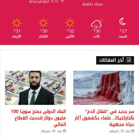
3.15 كيلومتر/ساعة
سماء صافية
31
30
32
30
27
℃
℃
℃
℃
℃
السبت
الأحد
الأثنين
الثلاثاء
الأربعاء
أخر المقالات
سر جديد في “شلال الدم”
البنك الدولي يمنح سوريا 100
بأنتاركتيكا.. علماء يكشفون آثار
مليون دولار لتحديث القطاع
حياة مجهرية
المالي
منذ 35 دقيقة
منذ 41 دقيقة