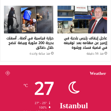
عاجل إيقاف رئيس بلدية في
حرارة قياسية في أضنة.. أسفلت
إزمير عن مهامه بعد توقيفه
بدرجة 200 مئوية وبيضة تنضج
في قضية فساد ورشوة
خلال دقائق
منذ 56 دقيقة
منذ ساعة واحدة
Weather
27
℃
Istanbul
27º - 25º
100%