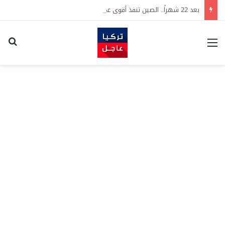
بعد 22 شهراً.. الصين تنفذ أقوى عملية شراء للذهب منذ أكتوبر 2023
القائمة
اكت