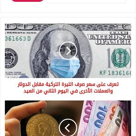
تعرف
على
سعر
صرف
الليرة
التركية
مقابل
الدولار
والعملات
تعرف على سعر صرف الليرة التركية مقابل الدولار
الأخرى
في
والعملات الأخرى في اليوم الثاني من العيد
اليوم
الثاني
تطورات
من
سعر
العيد
الذهب
في
تركيا
وسعر