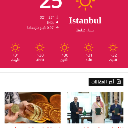
25
Istanbul
32º - 25º
54%
0.97 كيلومتر/ساعة
سماء صافية
31
30
30
31
32
℃
℃
℃
℃
℃
السبت
الأحد
الأثنين
الثلاثاء
الأربعاء
أخر المقالات