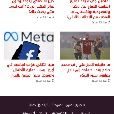
تفاصيل جديدة بعد توقيع
خبير اقتصادي يتوقع وصول
اتفاقية الدفاع بين تركيا
غرام الذهب إلى 12 ألف ليرة..
والسعودية وباكستان.. ما
متى يحدث ذلك؟
الهدف من التحالف الثلاثي؟
منذ 13 ساعة
منذ 13 ساعة
ما حقيقة الحجز على راتب محمد
ميتا تتلقى غرامة قياسية في
صلاح بعد انضمامه إلى نادي
أوروبا بسبب حماية الأطفال..
طرابزون سبور التركي
والشركة تعلن الطعن بالقرار
منذ 13 ساعة
منذ 13 ساعة
© جميع الحقوق محفوظة تركيا عاجل 2026
اتصل بنا
سياسة الخصوصية
من نحن
أعلن معنا