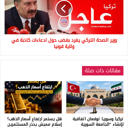
يغرد
بغضب
حول
ادعاءات
كاذبة
في
وزير الصحة التركي يغرد بغضب حول ادعاءات كاذبة في
ولاية
قونيا
ولاية قونيا
مقالات ذات صلة
تركيا وسوريا توقعان اتفاقية
هل يستمر ارتفاع أسعار الذهب؟
لإنشاء “الجامعة السورية
إسلام مميش يحذر المستثمرين