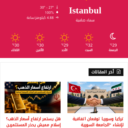
Istanbul
30º - 27º
100%
4.88 كيلومتر/ساعة
سماء صافية
30
30
29
32
29
℃
℃
℃
℃
℃
الجمعة
السبت
الأحد
الأثنين
الثلاثاء
أخر المقالات
تركيا وسوريا توقعان اتفاقية
هل يستمر ارتفاع أسعار الذهب؟
لإنشاء “الجامعة السورية
إسلام مميش يحذر المستثمرين