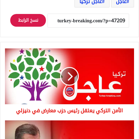
عاجل
عاجل تركيا
نسخ الرابط
الأمن
التركي
يعتقل
رئيس
حزب
معارض
في
دنيزلي
الأمن التركي يعتقل رئيس حزب معارض في دنيزلي
وزير
الصحة
التركي