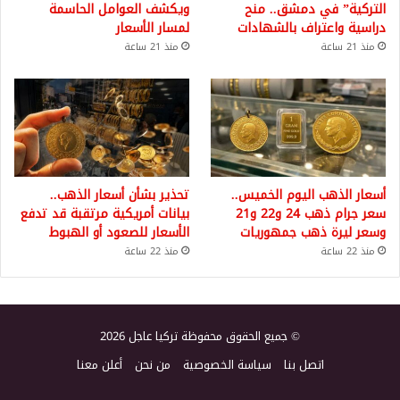
التركية” في دمشق.. منح
ويكشف العوامل الحاسمة
دراسية واعتراف بالشهادات
لمسار الأسعار
منذ 21 ساعة
منذ 21 ساعة
أسعار الذهب اليوم الخميس..
تحذير بشأن أسعار الذهب..
سعر جرام ذهب 24 و22 و21
بيانات أمريكية مرتقبة قد تدفع
وسعر ليرة ذهب جمهوريات
الأسعار للصعود أو الهبوط
منذ 22 ساعة
منذ 22 ساعة
© جميع الحقوق محفوظة تركيا عاجل 2026
اتصل بنا
سياسة الخصوصية
من نحن
أعلن معنا