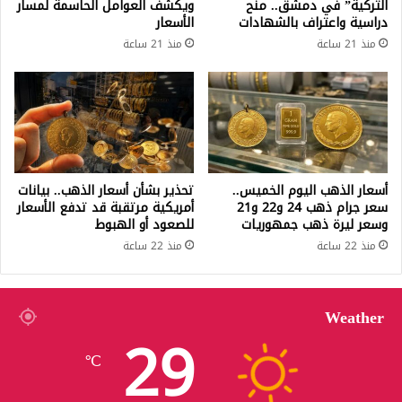
التركية” في دمشق.. منح
ويكشف العوامل الحاسمة لمسار
دراسية واعتراف بالشهادات
الأسعار
منذ 21 ساعة
منذ 21 ساعة
أسعار الذهب اليوم الخميس..
تحذير بشأن أسعار الذهب.. بيانات
سعر جرام ذهب 24 و22 و21
أمريكية مرتقبة قد تدفع الأسعار
وسعر ليرة ذهب جمهوريات
للصعود أو الهبوط
منذ 22 ساعة
منذ 22 ساعة
Weather
29
℃