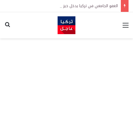
العفو الجامعي في تركيا يدخل حيز التنفيذ رسمياً
القائمة
اكت