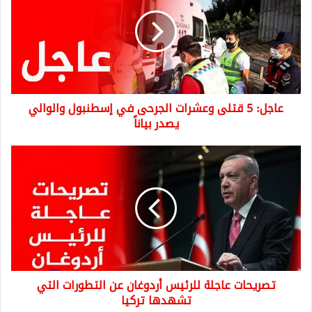
قتلى
وعشرات
الجرحى
في
إسطنبول
والوالي
يصدر
عاجل: 5 قتلى وعشرات الجرحى في إسطنبول والوالي
بياناً
يصدر بياناً
تصريحات
عاجلة
للرئيس
أردوغان
عن
التطورات
التي
تشهدها
تركيا
تصريحات عاجلة للرئيس أردوغان عن التطورات التي
تشهدها تركيا