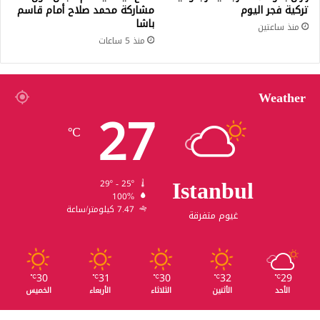
تركية فجر اليوم
مشاركة محمد صلاح أمام قاسم
باشا
منذ ساعتين
منذ 5 ساعات
Weather
27
℃
Istanbul
29º - 25º
100%
7.47 كيلومتر/ساعة
غيوم متفرقة
30
31
30
32
29
℃
℃
℃
℃
℃
الأحد
الأثنين
الثلاثاء
الأربعاء
الخميس