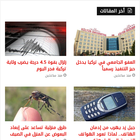
أخر المقالات
العفو الجامعي في تركيا يدخل
زلزال بقوة 4.5 درجة يضرب ولاية
حيز التنفيذ رسمياً
تركية فجر اليوم
منذ ساعتين
منذ ساعتين
جيل زد يهرب من إدمان
طرق منزلية تساعد على إبعاد
الهاتف.. لماذا تعود الهواتف
البعوض عن المنزل في الصيف