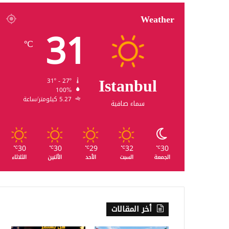
Weather
31
℃
Istanbul
31º - 27º
100%
5.27 كيلومتر/ساعة
سماء صافية
30
30
29
32
30
℃
℃
℃
℃
℃
الجمعة
السبت
الأحد
الأثنين
الثلاثاء
أخر المقالات