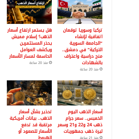
تركيا وسوريا توقعان
هل يستمر ارتفاع أسعار
اتفاقية لإنشاء
الذهب؟ إسلام مميش
“الجامعة السورية
يحذر المستثمرين
التركية” في دمشق..
ويكشف العوامل
منح دراسية واعتراف
الحاسمة لمسار الأسعار
بالشهادات
منذ 20 ساعة
منذ 20 ساعة
أسعار الذهب اليوم
تحذير بشأن أسعار
الخميس.. سعر جرام
الذهب.. بيانات أمريكية
ذهب 24 و22 و21 وسعر
مرتقبة قد تدفع
ليرة ذهب جمهوريات
الأسعار للصعود أو
الهبوط
منذ 21 ساعة