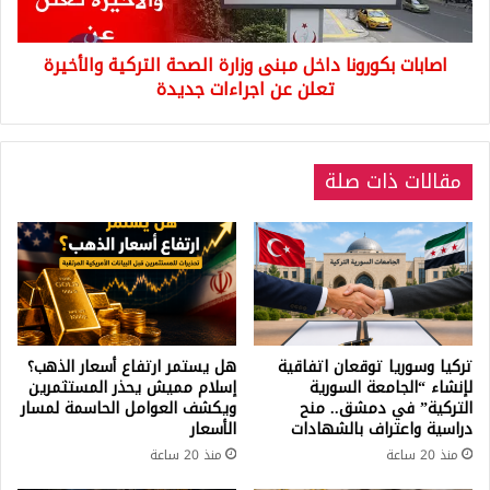
والأخيرة
تعلن
اصابات بكورونا داخل مبنى وزارة الصحة التركية والأخيرة
عن
اجراءات
تعلن عن اجراءات جديدة
جديدة
مقالات ذات صلة
تركيا وسوريا توقعان اتفاقية
هل يستمر ارتفاع أسعار الذهب؟
لإنشاء “الجامعة السورية
إسلام مميش يحذر المستثمرين
التركية” في دمشق.. منح
ويكشف العوامل الحاسمة لمسار
دراسية واعتراف بالشهادات
الأسعار
منذ 20 ساعة
منذ 20 ساعة