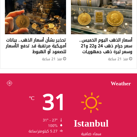
أسعار الذهب اليوم الخميس..
تحذير بشأن أسعار الذهب.. بيانات
سعر جرام ذهب 24 و22 و21
أمريكية مرتقبة قد تدفع الأسعار
وسعر ليرة ذهب جمهوريات
للصعود أو الهبوط
منذ 21 ساعة
منذ 21 ساعة
Weather
31
℃
Istanbul
31º - 27º
100%
5.27 كيلومتر/ساعة
سماء صافية