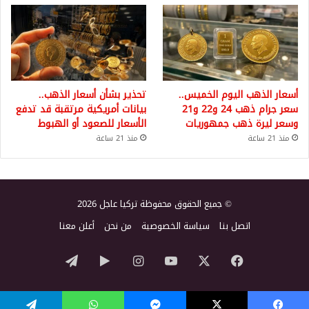
أسعار الذهب اليوم الخميس..
تحذير بشأن أسعار الذهب..
سعر جرام ذهب 24 و22 و21
بيانات أمريكية مرتقبة قد تدفع
وسعر ليرة ذهب جمهوريات
الأسعار للصعود أو الهبوط
منذ 21 ساعة
منذ 21 ساعة
© جميع الحقوق محفوظة تركيا عاجل 2026
اتصل بنا
سياسة الخصوصية
من نحن
أعلن معنا
‫X
فيسبوك
‫YouTube
انستقرام
‏Google
تيلقرام
Play