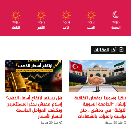
30
30
29
32
30
℃
℃
℃
℃
℃
الجمعة
السبت
الأحد
الأثنين
الثلاثاء
أخر المقالات
تركيا وسوريا توقعان اتفاقية
هل يستمر ارتفاع أسعار الذهب؟
لإنشاء “الجامعة السورية
إسلام مميش يحذر المستثمرين
التركية” في دمشق.. منح
ويكشف العوامل الحاسمة
دراسية واعتراف بالشهادات
لمسار الأسعار
منذ 20 ساعة
منذ 20 ساعة