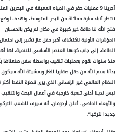
أجرينا 9 عمليات حفر في المياه العميقة في البحرين المتوسط والأسود عبر سفينتي “الفاتح” و”ياووز”
ننتظر أنباء سارة مماثلة من البحر المتوسط، ونهدف لوضع غ
فتح الله لنا طاقة خير كبيرة في مكان لم يكن بالحسبان
المؤشرات الأولية لاكتشاف أكبر حقل غاز تشير إلى احتم
الطاقة، إلى جانب كونها العنصر الأساسي للتنمية، لها أ
منذ سنوات نقوم بعمليات تنقيب بواسطة سفن صنعناها بأ
بدأنا بسم الله من حقل صقاريا للغاز وبمشيئة الله سيكون 
النظام العالمي غير الإنساني الذي يرى قطرة النفط أكثر 
ليس لدينا أدنى تبعية خارجية في أعمال البحث والتنقيب
والأربعاء الماضي، أعلن أردوغان، أنه سيزف للشعب التر
جديدا لتركيا”.