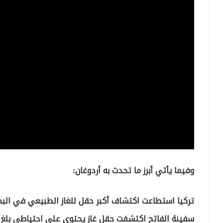
وفيما يأتي أبرز ما تحدث به أردوغان:
تركيا استطاعت اكتشاف أكبر حقل للغاز الطبيعي في البح
سفينة الفاتح اكتشفت حقل غاز يحتوي على احتياطي بلغ 320 مليار قدم مكعب من الغاز في بئر “تونا”