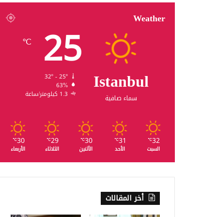
Weather
25
℃
Istanbul
32º - 25º
63%
1.3 كيلومتر/ساعة
سماء صافية
30
29
30
31
32
℃
℃
℃
℃
℃
السبت
الأحد
الأثنين
الثلاثاء
الأربعاء
أخر المقالات