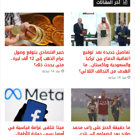
أخر المقالات
تفاصيل جديدة بعد توقيع
خبير اقتصادي يتوقع وصول
اتفاقية الدفاع بين تركيا
غرام الذهب إلى 12 ألف ليرة..
والسعودية وباكستان.. ما
متى يحدث ذلك؟
الهدف من التحالف الثلاثي؟
منذ 14 ساعة
منذ 14 ساعة
ما حقيقة الحجز على راتب محمد
ميتا تتلقى غرامة قياسية في
صلاح بعد انضمامه إلى نادي
أوروبا بسبب حماية الأطفال..