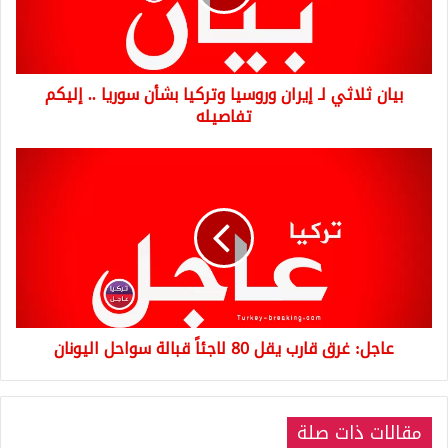
وتركيا
بشأن
سوريا
..
بيان ثلاثي لـ إيران وروسيا وتركيا بشأن سوريا .. إليكم
إليكم
تفاصيله
تفاصيله
عاجل:
غرق
قارب
يقل
80
لاجئاً
قبالة
سواحل
اليونان
عاجل: غرق قارب يقل 80 لاجئاً قبالة سواحل اليونان
مقالات ذات صلة