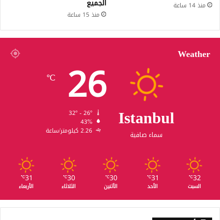
الجميع
منذ 14 ساعة
منذ 15 ساعة
Weather
26
℃
Istanbul
32º - 26º
43%
2.26 كيلومتر/ساعة
سماء صافية
31
30
30
31
32
℃
℃
℃
℃
℃
السبت
الأحد
الأثنين
الثلاثاء
الأربعاء