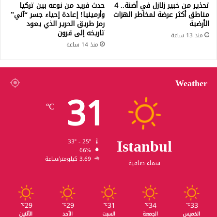
تحذير من خبير زلازل في أضنة.. 4
حدث فريد من نوعه بين تركيا
مناطق أكثر عرضة لمخاطر الهزات
وأرمينيا! إعادة إحياء جسر “آني”
الأرضية
رمز طريق الحرير الذي يعود
تاريخه إلى قرون
منذ 13 ساعة
منذ 14 ساعة
Weather
31
℃
Istanbul
33º - 25º
66%
3.69 كيلومتر/ساعة
سماء صافية
29
29
31
34
33
℃
℃
℃
℃
℃
الخميس
الجمعة
السبت
الأحد
الأثنين