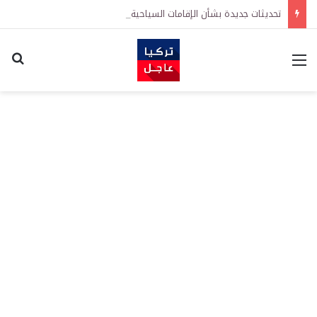
تحديثات جديدة بشأن الإقامات السياحية في تركيا: تيسيرات في إجراءات التجديد واشتراطات معززة على الطلبات الأولى
القائمة
اكت