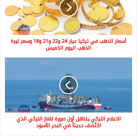
تركيا
عيار
24
و22
و21
و18
أسعار الذهب في تركيا عيار 24 و22 و21 و18 وسعر ليرة
وسعر
ليرة
الذهب اليوم الخميس
الذهب
اليوم
الاعلام
الخميس
التركي
يتناقل
أول
صورة
للغاز
التركي
الذي
اكتُشف
الاعلام التركي يتناقل أول صورة للغاز التركي الذي
حديثاً
في
اكتُشف حديثاً في البحر الأسود
البحر