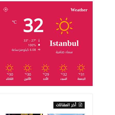
Weather
32
℃
Istanbul
33º - 27º
100%
6.08 كيلومتر/ساعة
سماء صافية
30
30
29
32
31
℃
℃
℃
℃
℃
الجمعة
السبت
الأحد
الأثنين
الثلاثاء
أخر المقالات