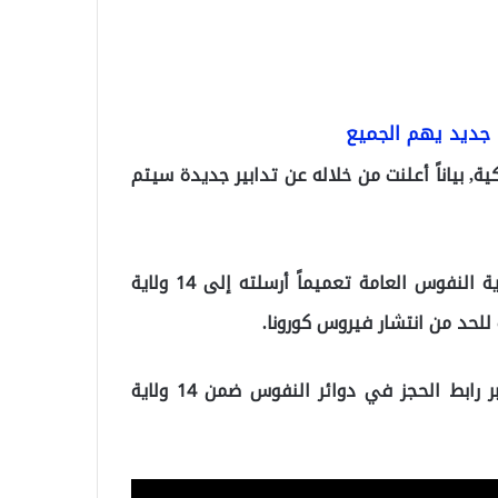
ء جديد يهم الجميع
ية, بياناً أعلنت من خلاله عن تدابير جديدة سيتم
ووفقاً لما ترجمه “موقع تركيا عاجل”, فقد أصدرت مديرية النفوس العامة تعميماً أرسلته إلى 14 ولاية
لحد من انتشار فيروس كورونا.
التعميم نص على اجبارية الحصول على موعد مسبق عبر رابط الحجز في دوائر النفوس ضمن 14 ولاية