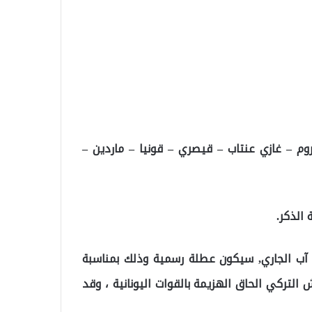
ضروم – غازي عنتاب – قيصري – قونيا – ماردين –
 الذكر.
في سياق منفصل, أعلنت السلطان التركية, أن يوم 30 آب الجاري, سيكون عطلة رسمية وذلك بمناسبة
لتركي الحاق الهزيمة بالقوات اليونانية ، وقد