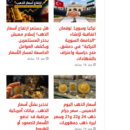
تركيا وسوريا توقعان
هل يستمر ارتفاع أسعار
اتفاقية لإنشاء
الذهب؟ إسلام مميش
“الجامعة السورية
يحذر المستثمرين
التركية” في دمشق..
ويكشف العوامل
منح دراسية واعتراف
الحاسمة لمسار الأسعار
بالشهادات
منذ 18 ساعة
منذ 18 ساعة
أسعار الذهب اليوم
تحذير بشأن أسعار
الخميس.. سعر جرام
الذهب.. بيانات أمريكية
ذهب 24 و22 و21 وسعر
مرتقبة قد تدفع
ليرة ذهب جمهوريات
الأسعار للصعود أو
الهبوط
منذ 19 ساعة