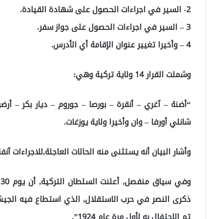
2- السير في اجراءات الحصول على شهادة القيادة.
3 – السير في اجراءات الحصول على جواز سفر.
4 – وأخيرا تغيير عنوان الإقامة أي الأدرس.
وشملت القرار 14 ولاية تركية وهي:
“أضنة – آغري – أنقرة – بورصا – جوروم – ديار بكر – أر
شانلي أورفا – وان وأخيرا ولاية يوزغات.
وأشار البيان أنه يستثنى منه الحالات العاجلة,للاجراءات آنفة
و
ذكرى النصر في حرب الاستقلال, الذي استطاع فيه الجيش ا
تم الاحتفال به لأول مرة عام 1924”.