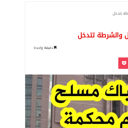
للبحث
طة تتدخل
 والشرطة تتدخل
دقيقة واحدة
‫Pocket
Odnoklassn